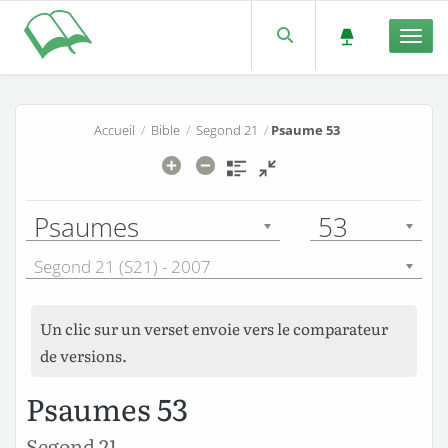
Men
Accueil
/
Bible
/
Segond 21
/
Psaume 53
Psaumes
53
Segond 21 (S21) - 2007
Un clic sur un verset envoie vers le comparateur
de versions.
Psaumes 53
Segond 21