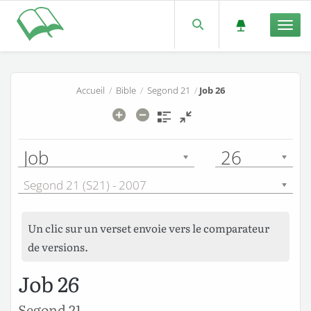
Men
Accueil
/
Bible
/
Segond 21
/
Job 26
Job
26
Segond 21 (S21) - 2007
Un clic sur un verset envoie vers le comparateur
de versions.
Job 26
Segond 21