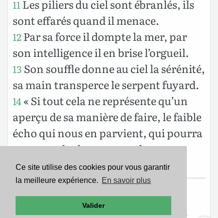
Les piliers du ciel sont ébranlés, ils
11
sont effarés quand il menace.
Par sa force il dompte la mer, par
12
son intelligence il en brise l’orgueil.
Son souffle donne au ciel la sérénité,
13
sa main transperce le serpent fuyard.
« Si tout cela ne représente qu’un
14
aperçu de sa manière de faire, le faible
écho qui nous en parvient, qui pourra
comprendre le tonnerre de sa
puissance ? »
Ce site utilise des cookies pour vous garantir
la meilleure expérience.
En savoir plus
Texte de la Bible Version Segond 21
Valider
Copyright ©2007
Société Biblique de Genève