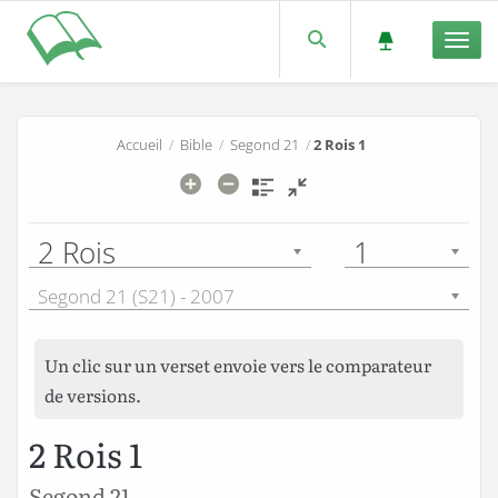
Men
Accueil
/
Bible
/
Segond 21
/
2 Rois 1
2 Rois
1
Segond 21 (S21) - 2007
Un clic sur un verset envoie vers le comparateur
de versions.
2 Rois 1
Segond 21