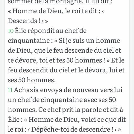
sommet de la montagne. Il lui dit :
« Homme de Dieu, le roi te dit : ‹
Descends ! › »
Élie répondit au chef de
10
cinquantaine : « Si je suis un homme
de Dieu, que le feu descende du ciel et
te dévore, toi et tes 50 hommes ! » Et le
feu descendit du ciel et le dévora, lui et
ses 50 hommes.
Achazia envoya de nouveau vers lui
11
un chef de cinquantaine avec ses 50
hommes. Ce chef prit la parole et dit à
Élie : « Homme de Dieu, voici ce que dit
le roi : ‹ Dépêche-toi de descendre ! › »