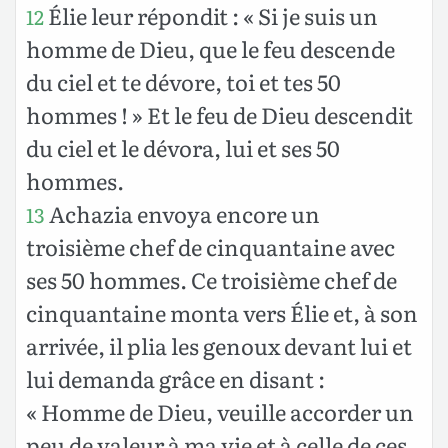
Élie leur répondit : « Si je suis un
12
homme de Dieu, que le feu descende
du ciel et te dévore, toi et tes 50
hommes ! » Et le feu de Dieu descendit
du ciel et le dévora, lui et ses 50
hommes.
Achazia envoya encore un
13
troisième chef de cinquantaine avec
ses 50 hommes. Ce troisième chef de
cinquantaine monta vers Élie et, à son
arrivée, il plia les genoux devant lui et
lui demanda grâce en disant :
« Homme de Dieu, veuille accorder un
peu de valeur à ma vie et à celle de ces