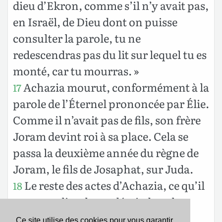
dieu d’Ekron, comme s’il n’y avait pas,
en Israël, de Dieu dont on puisse
consulter la parole, tu ne
redescendras pas du lit sur lequel tu es
monté, car tu mourras. »
Achazia mourut, conformément à la
17
parole de l’Éternel prononcée par Élie.
Comme il n’avait pas de fils, son frère
Joram devint roi à sa place. Cela se
passa la deuxième année du règne de
Joram, le fils de Josaphat, sur Juda.
Le reste des actes d’Achazia, ce qu’il
18
a accompli, cela est décrit dans les
annales des rois d’Israël.
Ce site utilise des cookies pour vous garantir