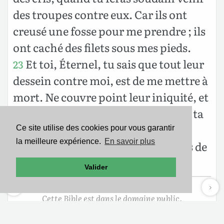
des troupes contre eux. Car ils ont
creusé une fosse pour me prendre ; ils
ont caché des filets sous mes pieds.
Et toi, Éternel, tu sais que tout leur
23
dessein contre moi, est de me mettre à
mort. Ne couvre point leur iniquité, et
n’efface point leur péché de devant ta
face. Qu’ils soient renversés en ta
Ce site utilise des cookies pour vous garantir
la meilleure expérience.
En savoir plus
présence ; agis contre eux au temps de
ta colère.
Valider
Cette Bible est dans le domaine public.