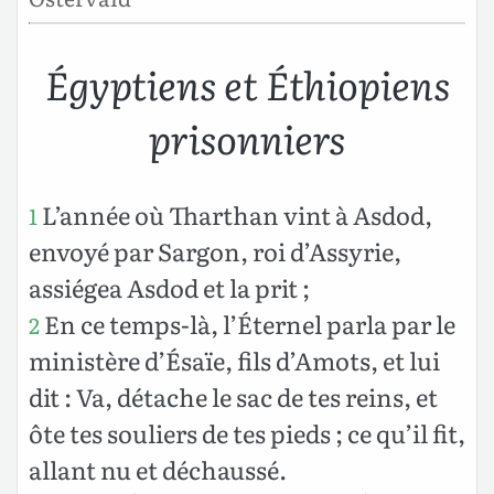
Égyptiens et Éthiopiens
prisonniers
L’année où Tharthan vint à Asdod,
1
envoyé par Sargon, roi d’Assyrie,
assiégea Asdod et la prit ;
En ce temps-là, l’Éternel parla par le
2
ministère d’Ésaïe, fils d’Amots, et lui
dit : Va, détache le sac de tes reins, et
ôte tes souliers de tes pieds ; ce qu’il fit,
allant nu et déchaussé.