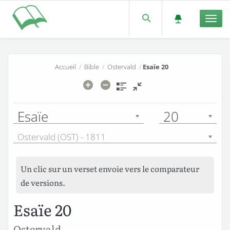
Men
Accueil
/
Bible
/
Ostervald
/
Esaïe 20
Esaïe
20
Ostervald (OST) - 1811
Un clic sur un verset envoie vers le comparateur
de versions.
Esaïe 20
Ostervald