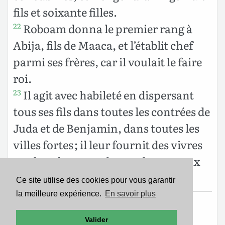
fils et soixante filles.
Roboam donna le premier rang à
22
Abija, fils de Maaca, et l’établit chef
parmi ses frères, car il voulait le faire
roi.
Il agit avec habileté en dispersant
23
tous ses fils dans toutes les contrées de
Juda et de Benjamin, dans toutes les
villes fortes ; il leur fournit des vivres
en abondance, et demanda pour eux
une multitude de femmes.
Ce site utilise des cookies pour vous garantir
la meilleure expérience.
En savoir plus
Texte de la Nouvelle Édition de Genève
Valider