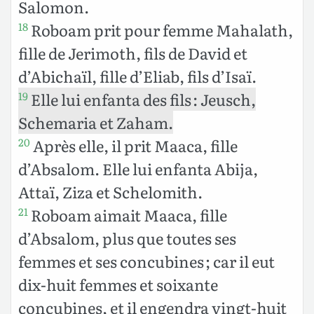
Salomon.
Roboam prit pour femme Mahalath,
18
fille de Jerimoth, fils de David et
d’Abichaïl, fille d’Eliab, fils d’Isaï.
Elle lui enfanta des fils : Jeusch,
19
Schemaria et Zaham.
Après elle, il prit Maaca, fille
20
d’Absalom. Elle lui enfanta Abija,
Attaï, Ziza et Schelomith.
Roboam aimait Maaca, fille
21
d’Absalom, plus que toutes ses
femmes et ses concubines ; car il eut
dix-huit femmes et soixante
concubines, et il engendra vingt-huit