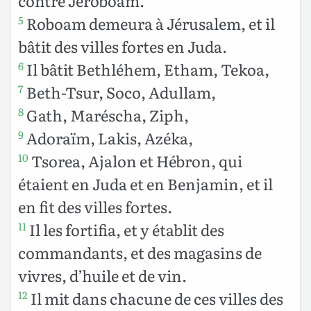
contre Jéroboam.
Roboam demeura à Jérusalem, et il
5
bâtit des villes fortes en Juda.
Il bâtit Bethléhem, Etham, Tekoa,
6
Beth-Tsur, Soco, Adullam,
7
Gath, Maréscha, Ziph,
8
Adoraïm, Lakis, Azéka,
9
Tsorea, Ajalon et Hébron, qui
10
étaient en Juda et en Benjamin, et il
en fit des villes fortes.
Il les fortifia, et y établit des
11
commandants, et des magasins de
vivres, d’huile et de vin.
Il mit dans chacune de ces villes des
12