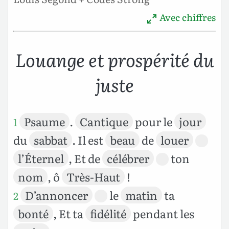
Avec chiffres
Louange et prospérité du
juste
Psaume
.
Cantique
pour le
jour
1
du
sabbat
. Il est
beau
de
louer
l’Éternel
, Et de
célébrer
ton
nom
, ô
Très-Haut
!
D’annoncer
le
matin
ta
2
bonté
, Et ta
fidélité
pendant les