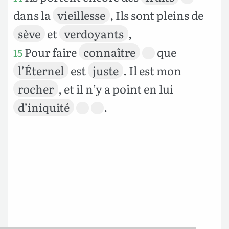
dans la
vieillesse
, Ils sont pleins de
sève
et
verdoyants
,
Pour faire
connaître
que
15
l’Éternel
est
juste
. Il est mon
rocher
, et il n’y a point en lui
d’iniquité
.