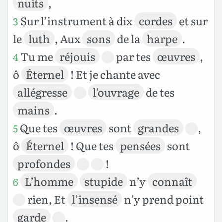
nuits
,
Sur l’instrument à dix
cordes
et sur
3
le
luth
, Aux
sons
de la
harpe
.
Tu me
réjouis
par tes
œuvres
,
4
ô
Éternel
! Et je chante avec
allégresse
l’ouvrage
de tes
mains
.
Que tes
œuvres
sont
grandes
,
5
ô
Éternel
! Que tes
pensées
sont
profondes
!
L’homme
stupide
n’y
connaît
6
rien, Et
l’insensé
n’y prend point
garde
.