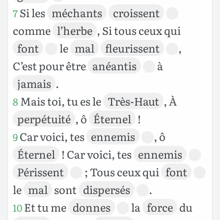
Si les
méchants
croissent
7
comme
l’herbe
, Si tous ceux qui
font
le
mal
fleurissent
,
C’est pour être
anéantis
à
jamais
.
Mais toi, tu es le
Très-Haut
, À
8
perpétuité
, ô
Éternel
!
Car voici, tes
ennemis
, ô
9
Éternel
! Car voici, tes
ennemis
Périssent
; Tous ceux qui
font
le
mal
sont
dispersés
.
Et tu me
donnes
la
force
du
10