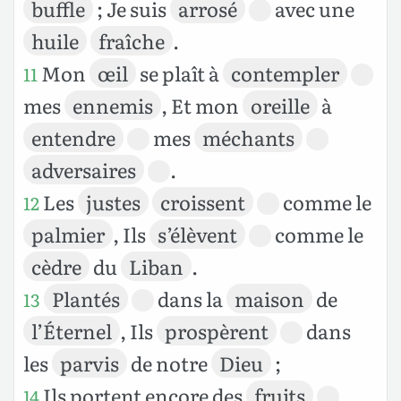
buffle
; Je suis
arrosé
avec une
huile
fraîche
.
Mon
œil
se plaît à
contempler
11
mes
ennemis
, Et mon
oreille
à
entendre
mes
méchants
adversaires
.
Les
justes
croissent
comme le
12
palmier
, Ils
s’élèvent
comme le
cèdre
du
Liban
.
Plantés
dans la
maison
de
13
l’Éternel
, Ils
prospèrent
dans
les
parvis
de notre
Dieu
;
Ils portent encore des
fruits
14