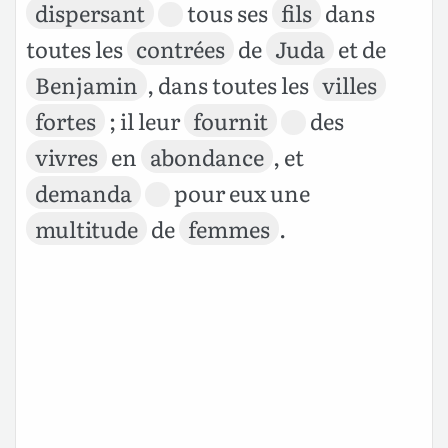
dispersant
tous ses
fils
dans
toutes les
contrées
de
Juda
et de
Benjamin
, dans toutes les
villes
fortes
; il leur
fournit
des
vivres
en
abondance
, et
demanda
pour eux une
multitude
de
femmes
.