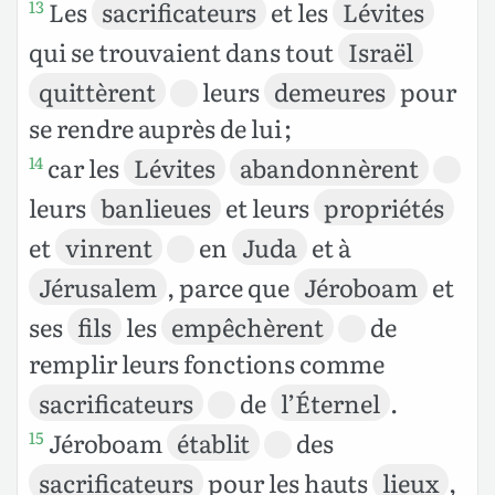
Les
sacrificateurs
et les
Lévites
13
qui se trouvaient dans tout
Israël
quittèrent
leurs
demeures
pour
se rendre auprès de lui ;
car les
Lévites
abandonnèrent
14
leurs
banlieues
et leurs
propriétés
et
vinrent
en
Juda
et à
Jérusalem
, parce que
Jéroboam
et
ses
fils
les
empêchèrent
de
remplir leurs fonctions comme
sacrificateurs
de
l’Éternel
.
Jéroboam
établit
des
15
sacrificateurs
pour les hauts
lieux
,