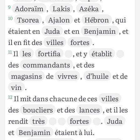
Adoraïm
,
Lakis
,
Azéka
,
9
Tsorea
,
Ajalon
et
Hébron
, qui
10
étaient en
Juda
et en
Benjamin
, et
il en fit des
villes
fortes
.
Il
les
fortifia
, et y
établit
11
des
commandants
, et des
magasins
de
vivres
,
d’huile
et de
vin
.
Il mit dans chacune de ces
villes
12
des
boucliers
et des
lances
, et il les
rendit
très
fortes
.
Juda
et
Benjamin
étaient à lui.