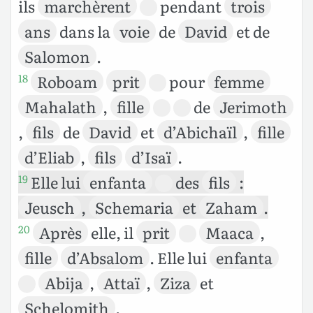
ils
marchèrent
pendant
trois
ans
dans la
voie
de
David
et de
Salomon
.
Roboam
prit
pour
femme
18
Mahalath
,
fille
de
Jerimoth
,
fils
de
David
et
d’Abichaïl
,
fille
d’Eliab
,
fils
d’Isaï
.
Elle lui
enfanta
des
fils
:
19
Jeusch
,
Schemaria
et
Zaham
.
Après
elle, il
prit
Maaca
,
20
fille
d’Absalom
. Elle lui
enfanta
Abija
,
Attaï
,
Ziza
et
Schelomith
.