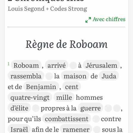
Louis Segond + Codes Strong
Avec chiffres
Règne de Roboam
Roboam
,
arrivé
à
Jérusalem
,
1
rassembla
la
maison
de
Juda
et de
Benjamin
,
cent
quatre-vingt
mille
hommes
d’élite
propres à la
guerre
,
pour qu’ils
combattissent
contre
Israël
afin de le
ramener
sous la