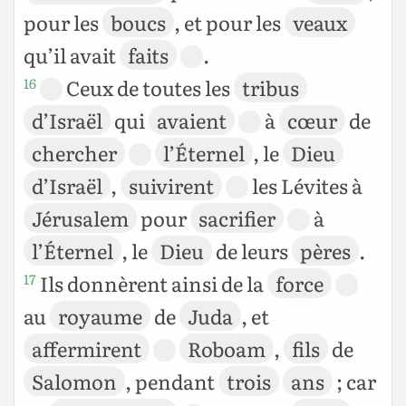
pour les
boucs
, et pour les
veaux
qu’il avait
faits
.
Ceux de toutes les
tribus
16
d’Israël
qui
avaient
à
cœur
de
chercher
l’Éternel
, le
Dieu
d’Israël
,
suivirent
les Lévites à
Jérusalem
pour
sacrifier
à
l’Éternel
, le
Dieu
de leurs
pères
.
Ils donnèrent ainsi de la
force
17
au
royaume
de
Juda
, et
affermirent
Roboam
,
fils
de
Salomon
, pendant
trois
ans
; car