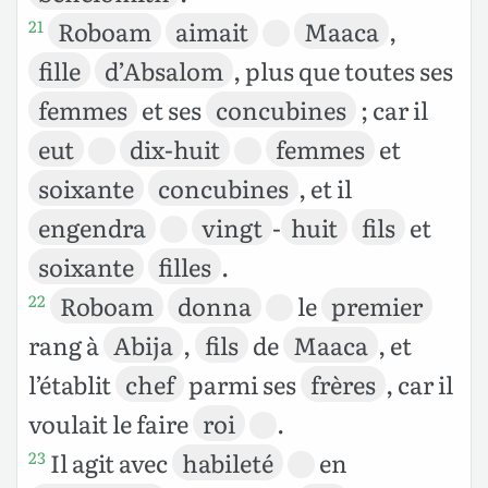
Roboam
aimait
Maaca
,
21
fille
d’Absalom
, plus que toutes ses
femmes
et ses
concubines
; car il
eut
dix-huit
femmes
et
soixante
concubines
, et il
engendra
vingt
-
huit
fils
et
soixante
filles
.
Roboam
donna
le
premier
22
rang à
Abija
,
fils
de
Maaca
, et
l’établit
chef
parmi ses
frères
, car il
voulait le faire
roi
.
Il agit avec
habileté
en
23