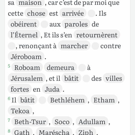
sa
maison
, car c’est de par moi que
cette
chose
est
arrivée
. Ils
obéirent
aux
paroles
de
l’Éternel
, Et ils s’en
retournèrent
, renonçant à
marcher
contre
Jéroboam
.
Roboam
demeura
à
5
Jérusalem
, et il
bâtit
des
villes
fortes
en
Juda
.
Il
bâtit
Bethléhem
,
Etham
,
6
Tekoa
,
Beth-Tsur
,
Soco
,
Adullam
,
7
Gath
,
Maréscha
,
Ziph
,
8