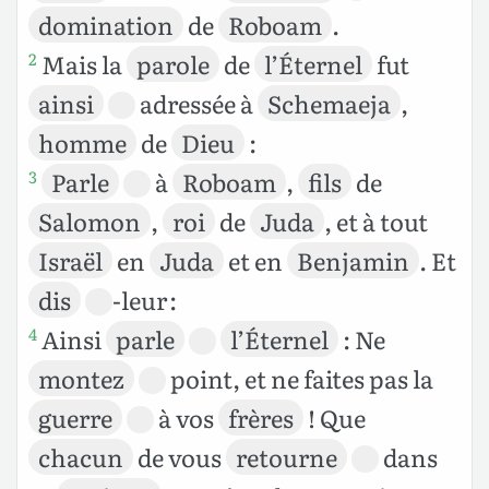
domination
de
Roboam
.
Mais la
parole
de
l’Éternel
fut
2
ainsi
adressée à
Schemaeja
,
homme
de
Dieu
:
Parle
à
Roboam
,
fils
de
3
Salomon
,
roi
de
Juda
, et à tout
Israël
en
Juda
et en
Benjamin
. Et
dis
-leur :
Ainsi
parle
l’Éternel
: Ne
4
montez
point, et ne faites pas la
guerre
à vos
frères
! Que
chacun
de vous
retourne
dans