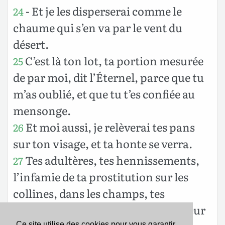
- Et je les disperserai comme le
24
chaume qui s’en va par le vent du
désert.
C’est là ton lot, ta portion mesurée
25
de par moi, dit l’Éternel, parce que tu
m’as oublié, et que tu t’es confiée au
mensonge.
Et moi aussi, je relèverai tes pans
26
sur ton visage, et ta honte se verra.
Tes adultères, tes hennissements,
27
l’infamie de ta prostitution sur les
collines, dans les champs, tes
abominations, je les ai vues. Malheur
Ce site utilise des cookies pour vous garantir