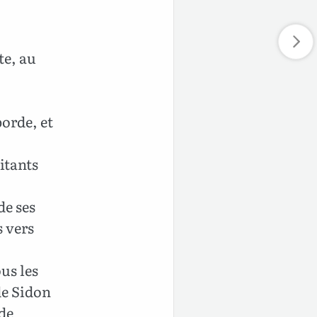
te, au
orde, et
itants
de ses
s vers
us les
de Sidon
 de