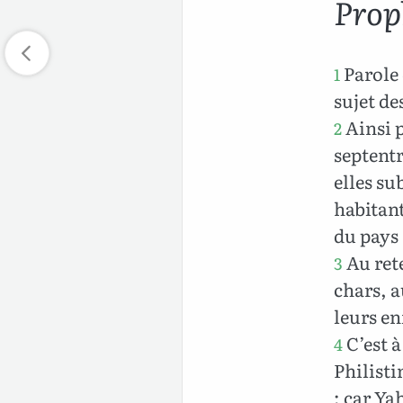
Proph
Parole 
1
sujet de
Ainsi 
2
septentr
elles su
habitant
du pays
Au rete
3
chars, a
leurs en
C’est à
4
Philisti
; car Ya