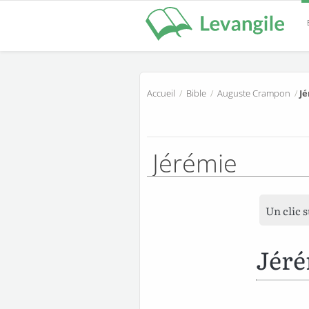
Accueil
/
Bible
/
Auguste Crampon
/
Jé
Jérémie
Un clic 
Jéré