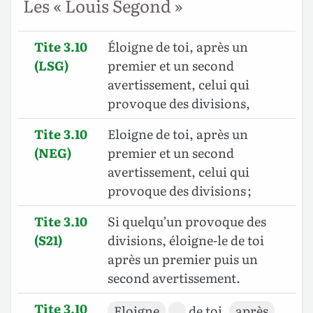
Les « Louis Segond »
Tite 3.10
Éloigne de toi, après un
(LSG)
premier et un second
avertissement, celui qui
provoque des divisions,
Tite 3.10
Eloigne de toi, après un
(NEG)
premier et un second
avertissement, celui qui
provoque des divisions ;
Tite 3.10
Si quelqu’un provoque des
(S21)
divisions, éloigne-le de toi
après un premier puis un
second avertissement.
Tite 3.10
Eloigne
de toi,
après