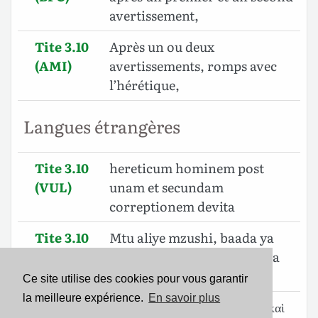
avertissement,
Tite 3.10
Après un ou deux
(AMI)
avertissements, romps avec
l’hérétique,
Langues étrangères
Tite 3.10
hereticum hominem post
(VUL)
unam et secundam
correptionem devita
Tite 3.10
Mtu aliye mzushi, baada ya
(SWA)
kumwonya mara ya kwanza
na mara ya pili, mkatae;
Ce site utilise des cookies pour vous garantir
la meilleure expérience.
En savoir plus
Tite 3.10
αἱρετικὸν ἄνθρωπον μετὰ μίαν καὶ