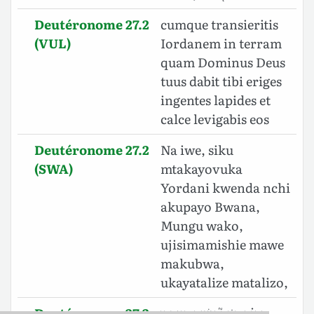
Deutéronome 27.2
cumque transieritis
(VUL)
Iordanem in terram
quam Dominus Deus
tuus dabit tibi eriges
ingentes lapides et
calce levigabis eos
Deutéronome 27.2
Na iwe, siku
(SWA)
mtakayovuka
Yordani kwenda nchi
akupayo Bwana,
Mungu wako,
ujisimamishie mawe
makubwa,
ukayatalize matalizo,
Deutéronome 27.2
וְהָיָ֗ה בַּיֹּום֮ אֲשֶׁ֣ר תַּעַבְר֣וּ