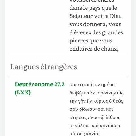
dans le pays que le
Seigneur votre Dieu
vous donnera, vous
élèverez des grandes
pierres que vous
enduirez de chaux,
Langues étrangères
Deutéronome 27.2
καὶ ἔσται ᾗ ἂν ἡμέρᾳ
(LXX)
διαβῆτε τὸν Ιορδάνην εἰς
τὴν γῆν ἣν κύριος ὁ θεός
σου δίδωσίν σοι καὶ
στήσεις σεαυτῷ λίθους
μεγάλους καὶ κονιάσεις
αὐτοὺς κονίᾳ.