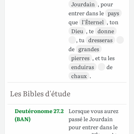
Jourdain
, pour
entrer dans le
pays
que
l’Éternel
, ton
Dieu
, te
donne
, tu
dresseras
de
grandes
pierres
, et tu les
enduiras
de
chaux
.
Les Bibles d'étude
Deutéronome 27.2
Lorsque vous aurez
(BAN)
passé le Jourdain
pour entrer dans le