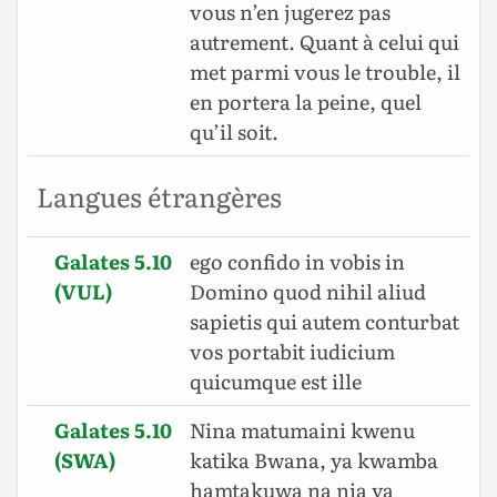
vous n’en jugerez pas
autrement. Quant à celui qui
met parmi vous le trouble, il
en portera la peine, quel
qu’il soit.
Langues étrangères
Galates 5.10
ego confido in vobis in
(VUL)
Domino quod nihil aliud
sapietis qui autem conturbat
vos portabit iudicium
quicumque est ille
Galates 5.10
Nina matumaini kwenu
(SWA)
katika Bwana, ya kwamba
hamtakuwa na nia ya