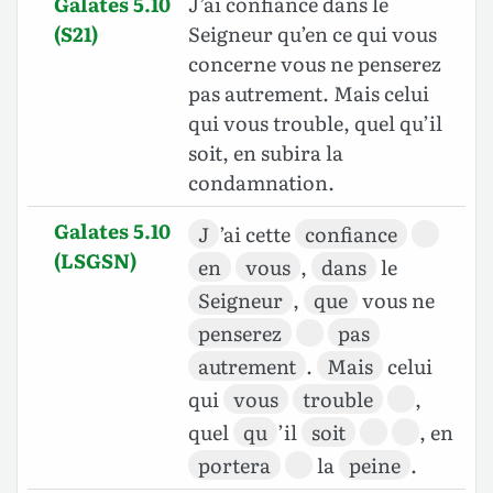
Galates 5.10
J’ai confiance dans le
(S21)
Seigneur qu’en ce qui vous
concerne vous ne penserez
pas autrement. Mais celui
qui vous trouble, quel qu’il
soit, en subira la
condamnation.
Galates 5.10
J
’ai cette
confiance
(LSGSN)
en
vous
,
dans
le
Seigneur
,
que
vous ne
penserez
pas
autrement
.
Mais
celui
qui
vous
trouble
,
quel
qu
’il
soit
, en
portera
la
peine
.