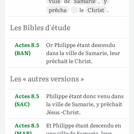
ville
de
Samarie
,
y
prêcha
le
Christ
.
Les Bibles d'étude
Actes 8.5
Or Philippe étant descendu
(BAN)
dans la ville de Samarie, leur
prêchait le Christ.
Les « autres versions »
Actes 8.5
Philippe étant donc venu dans
(SAC)
la ville de Samarie, y prêchait
Jésus -Christ.
Actes 8.5
Et Philippe étant descendu en
(MAR)
une ville de Samarie, leur