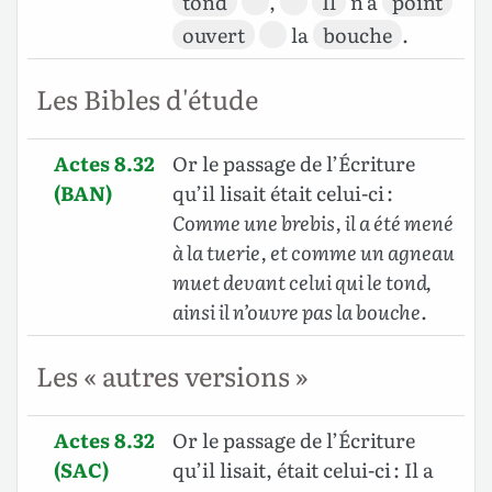
tond
,
Il
n’a
point
ouvert
la
bouche
.
Les Bibles d'étude
Actes 8.32
Or le passage de l’Écriture
(BAN)
qu’il lisait était celui-ci :
Comme une brebis, il a été mené
à la tuerie, et comme un agneau
muet devant celui qui le tond,
ainsi il n’ouvre pas la bouche
.
Les « autres versions »
Actes 8.32
Or le passage de l’Écriture
(SAC)
qu’il lisait, était celui-ci : Il a