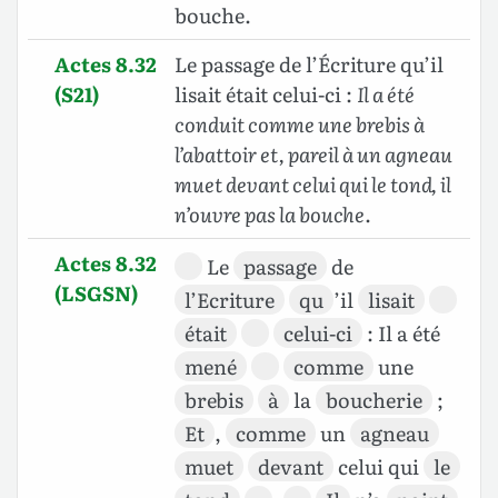
bouche.
Actes 8.32
Le passage de l’Écriture qu’il
(S21)
lisait était celui-ci :
Il a été
conduit comme une brebis à
l’abattoir et, pareil à un agneau
muet devant celui qui le tond, il
n’ouvre pas la bouche
.
Actes 8.32
Le
passage
de
(LSGSN)
l’Ecriture
qu
’il
lisait
était
celui-ci
: Il a été
mené
comme
une
brebis
à
la
boucherie
;
Et
,
comme
un
agneau
muet
devant
celui qui
le