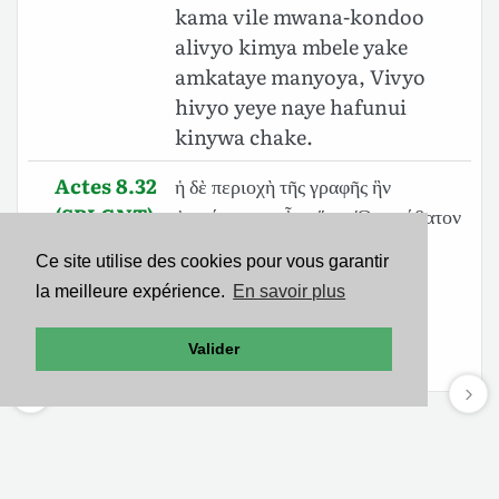
kama vile mwana-kondoo
alivyo kimya mbele yake
amkataye manyoya, Vivyo
hivyo yeye naye hafunui
kinywa chake.
Actes 8.32
ἡ δὲ περιοχὴ τῆς γραφῆς ἣν
(SBLGNT)
ἀνεγίνωσκεν ἦν αὕτη· Ὡς πρόβατον
ἐπὶ σφαγὴν ἤχθη, καὶ ὡς ἀμνὸς
Ce site utilise des cookies pour vous garantir
ἐναντίον τοῦ ⸀κείραντος αὐτὸν
la meilleure expérience.
En savoir plus
ἄφωνος, οὕτως οὐκ ἀνοίγει τὸ
στόμα αὐτοῦ.
Valider
Mentions légales
-
Politique de confidentialité