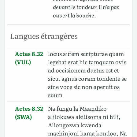
devant le tondeur, il n’a pas
ouvert la bouche.
Langues étrangères
Actes 8.32
locus autem scripturae quam
(VUL)
legebat erat hic tamquam ovis
ad occisionem ductus est et
sicut agnus coram tondente se
sine voce sic non aperuit os
suum
Actes 8.32
Na fungu la Maandiko
(SWA)
alilokuwa akilisoma ni hili,
Aliongozwa kwenda
machinjoni kama kondoo, Na