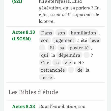
(S21)
lui a été refusée. Et sa
génération, qui en parlera ? En
effet, sa vie a été supprimée de
la terre
.
Actes 8.33
Dans
son
humiliation
,
(LSGSN)
son
jugement
a été
levé
.
Et
sa
postérité
,
qui
la
dépeindra
?
Car
sa
vie
a été
retranchée
de
la
terre
.
Les Bibles d'étude
Actes 8.33
Dans l’humiliation, son