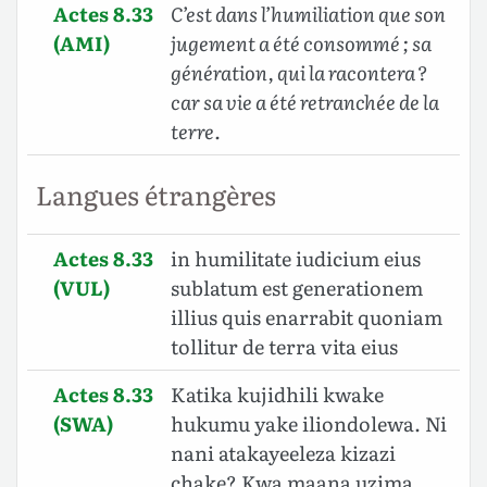
Actes 8.33
C’est dans l’humiliation que son
(AMI)
jugement a été consommé ; sa
génération, qui la racontera ?
car sa vie a été retranchée de la
terre.
Langues étrangères
Actes 8.33
in humilitate iudicium eius
(VUL)
sublatum est generationem
illius quis enarrabit quoniam
tollitur de terra vita eius
Actes 8.33
Katika kujidhili kwake
(SWA)
hukumu yake iliondolewa. Ni
nani atakayeeleza kizazi
chake? Kwa maana uzima