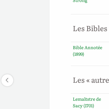
Strong
Les Bibles
Bible Annotée
(1899)
Les « autr
Lemaîtstre de
Sacy (1701)