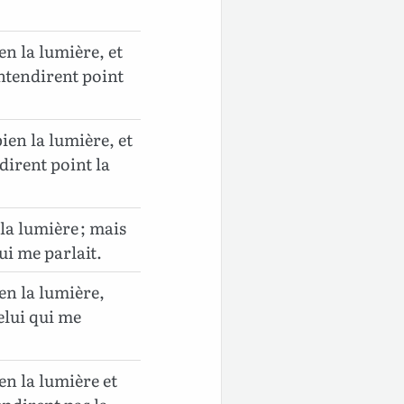
en la lumière, et
’entendirent point
ien la lumière, et
ndirent point la
la lumière ; mais
qui me parlait.
en la lumière,
elui qui me
en la lumière et