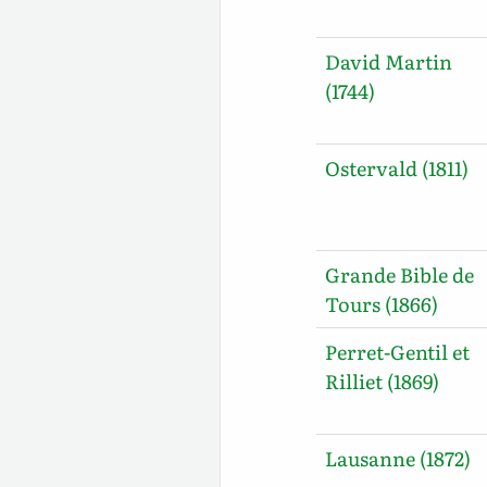
David Martin
(1744)
Ostervald (1811)
Grande Bible de
Tours (1866)
Perret-Gentil et
Rilliet (1869)
Lausanne (1872)