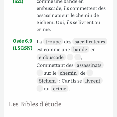
(S21)
comme une bande en
embuscade, ils commettent des
assassinats sur le chemin de
Sichem. Oui, ils se livrent au
crime.
Osée 6.9
La
troupe
des
sacrificateurs
(LSGSN)
est comme une
bande
en
embuscade
,
Commettant des
assassinats
sur le
chemin
de
Sichem
; Car ils se
livrent
au
crime
.
Les Bibles d'étude