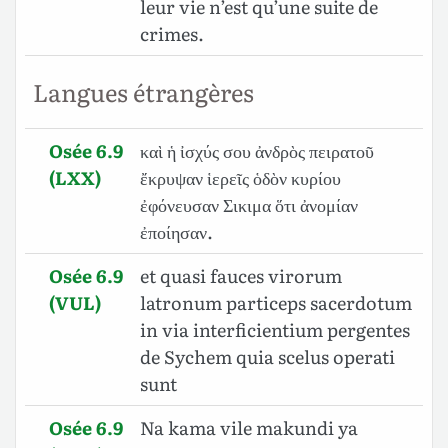
leur vie n’est qu’une suite de
crimes.
Langues étrangères
Osée 6.9
καὶ ἡ ἰσχύς σου ἀνδρὸς πειρατοῦ
(LXX)
ἔκρυψαν ἱερεῖς ὁδὸν κυρίου
ἐφόνευσαν Σικιμα ὅτι ἀνομίαν
ἐποίησαν.
Osée 6.9
et quasi fauces virorum
(VUL)
latronum particeps sacerdotum
in via interficientium pergentes
de Sychem quia scelus operati
sunt
Osée 6.9
Na kama vile makundi ya