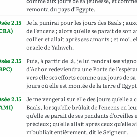
comme aux jours de sa jeunesse, et comme 
remonta du pays d’Egypte.
sée 2.15
Je la punirai pour les jours des Baals ; auxq
(CRA)
de l’encens ; alors qu’elle se parait de son
collier et allait après ses amants ; et moi, 
oracle de Yahweh.
sée 2.15
Puis, à partir de là, je lui rendrai ses vignob
BPC)
d’Achor redeviendra une Porte de l’espéra
vers elle ses efforts comme aux jours de sa 
jours où elle est montée de la terre d’Egypt
sée 2.15
Je me vengerai sur elle des jours qu’elle a
(AMI)
Baals, lorsqu’elle brûlait de l’encens en le
qu’elle se parait de ses pendants d’oreilles 
précieux ; qu’elle allait après ceux qu’elle a
m’oubliait entièrement, dit le Seigneur.