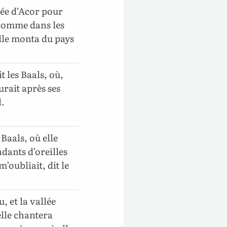
llée d’Acor pour
a comme dans les
lle monta du pays
t les Baals, où,
urait après ses
l.
 Baals, où elle
ndants d’oreilles
m’oubliait, dit le
, et la vallée
elle chantera