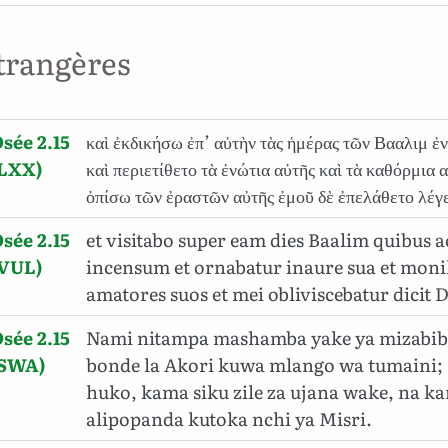
trangères
sée 2.15
καὶ ἐκδικήσω ἐπ’ αὐτὴν τὰς ἡμέρας τῶν Βααλιμ ἐν
(LXX)
καὶ περιετίθετο τὰ ἐνώτια αὐτῆς καὶ τὰ καθόρμια 
ὀπίσω τῶν ἐραστῶν αὐτῆς ἐμοῦ δὲ ἐπελάθετο λέγε
sée 2.15
et visitabo super eam dies Baalim quibus 
(VUL)
incensum et ornabatur inaure sua et monili
amatores suos et mei obliviscebatur dicit
sée 2.15
Nami nitampa mashamba yake ya mizabib
(SWA)
bonde la Akori kuwa mlango wa tumaini; n
huko, kama siku zile za ujana wake, na ka
alipopanda kutoka nchi ya Misri.