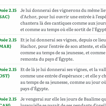
sée 2.15
Je lui donnerai des vignerons du même lieu
(SAC)
d’Achor, pour lui ouvrir une entrée à l’espé
chantera là des cantiques comme aux jours
et comme au temps où elle sortit de l’Égypt
sée 2.15
Et je lui donnerai ses vignes, depuis ce lieu-
(MAR)
Hachor, pour l’entrée de son attente, et el
comme au temps de sa jeunesse, et comme 
remonta du pays d’Égypte.
sée 2.15
Et de là je lui donnerai ses vignes, et la val
(OST)
comme une entrée d’espérance ; et elle y
au temps de sa jeunesse, comme au jour où
pays d’Égypte.
sée 2.15
Je vengerai sur elle les jours de Baalime qu
(CAH)
lorsqu’elle se parait de ses pendants d’oreil