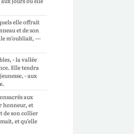
aux jours où elle
uels elle offrait
 anneau et de son
elle m’oubliait, —
les, - la vallée
nce. Elle tendra
jeunesse, - aux
e.
 consacrés aux
ur honneur, et
et de son collier
imait, et qu’elle