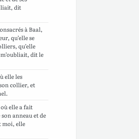
iait, dit
consacrés à Baal,
ur, qu’elle se
lliers, qu’elle
m’oubliait, dit le
ù elle les
son collier, et
nel.
où elle a fait
e son anneau et de
t moi, elle