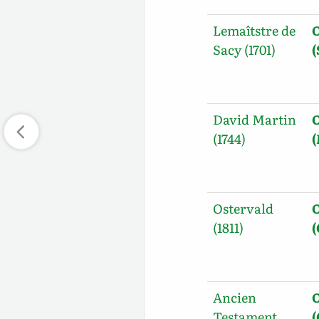
Lemaîtstre de
O
Sacy (1701)
David Martin
O
(1744)
Ostervald
O
(1811)
Ancien
O
Testament