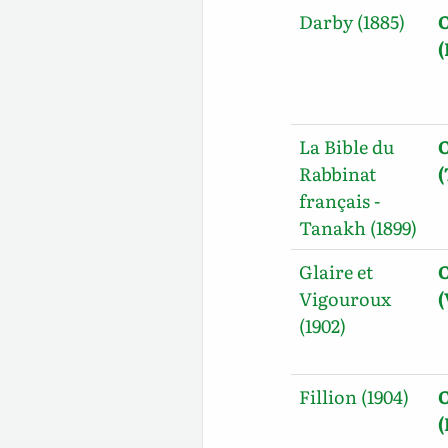
Darby (1885)
O
La Bible du
O
Rabbinat
français -
Tanakh (1899)
Glaire et
O
Vigouroux
(
(1902)
Fillion (1904)
O
(