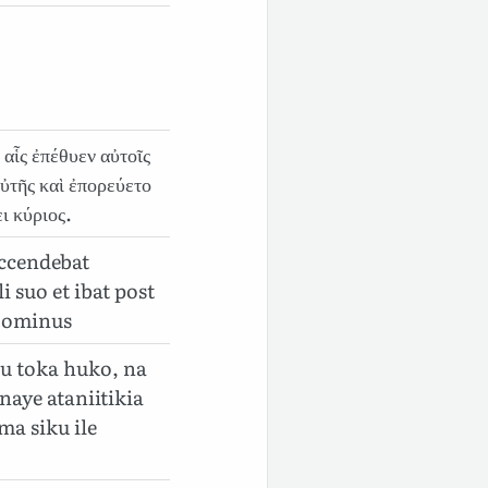
 αἷς ἐπέθυεν αὐτοῖς
αὐτῆς καὶ ἐπορεύετο
ι κύριος.
accendebat
 suo et ibat post
 Dominus
u toka huko, na
aye ataniitikia
ma siku ile