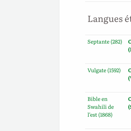
Langues é
Septante (282)
O
Vulgate (1592)
O
Bible en
O
Swahili de
l’est (1868)