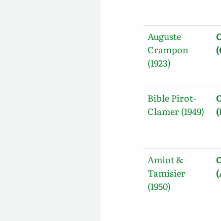
Auguste
O
Crampon
(1923)
Bible Pirot-
O
Clamer (1949)
(
Amiot &
O
Tamisier
(1950)