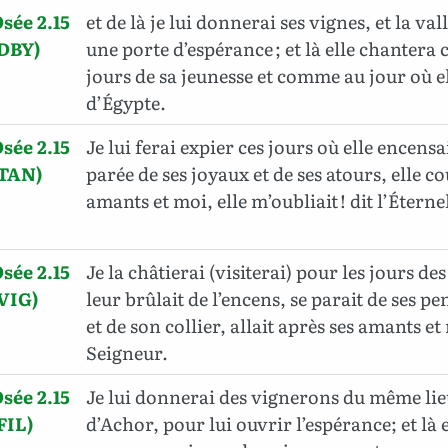
sée 2.15
et de là je lui donnerai ses vignes, et la va
(DBY)
une porte d’espérance ; et là elle chanter
jours de sa jeunesse et comme au jour où e
d’Égypte.
sée 2.15
Je lui ferai expier ces jours où elle encensai
(TAN)
parée de ses joyaux et de ses atours, elle co
amants et moi, elle m’oubliait ! dit l’Éterne
sée 2.15
Je la châtierai (visiterai) pour les jours des
VIG)
leur brûlait de l’encens, se parait de ses pe
et de son collier, allait après ses amants et 
Seigneur.
sée 2.15
Je lui donnerai des vignerons du même lieu
FIL)
d’Achor, pour lui ouvrir l’espérance; et là 