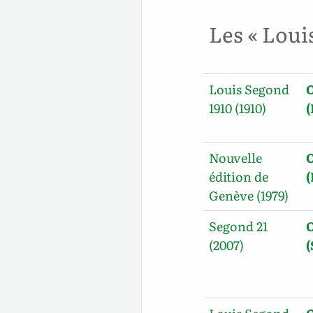
Les « Loui
Louis Segond
O
1910 (1910)
(
Nouvelle
O
édition de
Genève (1979)
Segond 21
O
(2007)
(