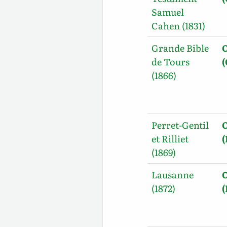
Samuel
Cahen (1831)
Grande Bible
O
de Tours
(1866)
Perret-Gentil
O
et Rilliet
(1869)
Lausanne
O
(1872)