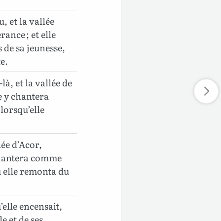
, et la vallée
rance ; et elle
 de sa jeunesse,
e.
là, et la vallée de
le y chantera
lorsqu’elle
lée d’Acor,
 chantera comme
 elle remonta du
’elle encensait,
le et de ses