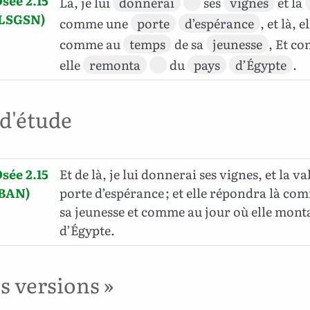
sée 2.15
Là, je lui
donnerai
ses
vignes
et la
(LSGSN)
comme une
porte
d’espérance
, et là, e
comme au
temps
de sa
jeunesse
, Et c
elle
remonta
du
pays
d’Égypte
.
 d'étude
sée 2.15
Et de là, je lui donnerai ses vignes, et la v
(BAN)
porte d’espérance ; et elle répondra là co
sa jeunesse et comme au jour où elle mont
d’Égypte.
es versions »