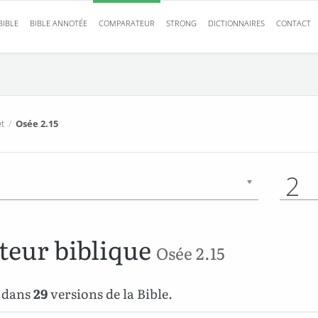
BIBLE
BIBLE ANNOTÉE
COMPARATEUR
STRONG
DICTIONNAIRES
CONTACT
t
/
Osée 2.15
2
eur biblique
Osée 2.15
é dans
29
versions de la Bible.