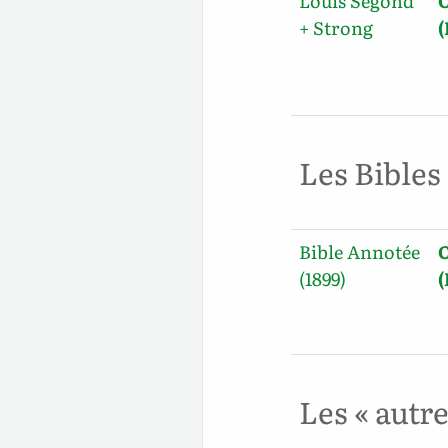
Louis Segond
O
+ Strong
Les Bibles
Bible Annotée
O
(1899)
Les « autr