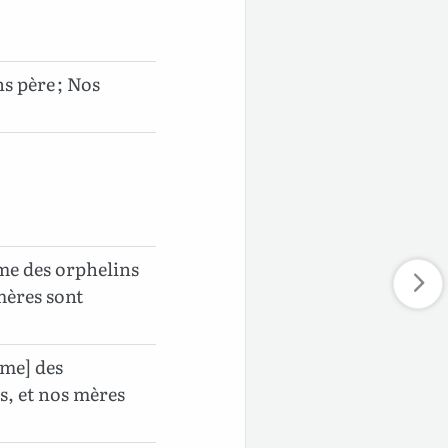
s père ; Nos
e des orphelins
 mères sont
me] des
s, et nos mères