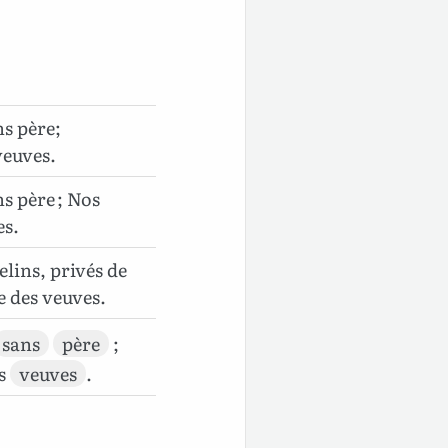
s père;
veuves.
s père ; Nos
es.
ins, privés de
 des veuves.
sans
père
;
s
veuves
.