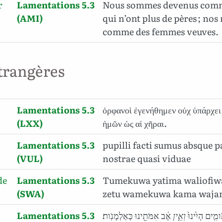
r
Lamentations 5.3
Nous sommes devenus comm
(AMI)
qui n’ont plus de pères ; nos
comme des femmes veuves.
trangères
Lamentations 5.3
ὀρφανοὶ ἐγενήθημεν οὐχ ὑπάρχει
(LXX)
ἡμῶν ὡς αἱ χῆραι.
Lamentations 5.3
pupilli facti sumus absque p
(VUL)
nostrae quasi viduae
de
Lamentations 5.3
Tumekuwa yatima waliofiw
(SWA)
zetu wamekuwa kama waja
Lamentations 5.3
אָ֔ב אִמֹּתֵ֖ינוּ כְּאַלְמָנֹֽות׃
אֵ֣ין
וְ
ומִ֤ים הָיִ֨ינוּ֙