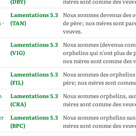
(DBY)
mères sont comme des veuv
Lamentations 5.3
Nous sommes devenus des or
 -
(TAN)
de père ; nos mères sont pare
veuves.
Lamentations 5.3
Nous sommes (devenus com
(VIG)
orphelins qui n’ont plus de p
nos mères sont comme des v
Lamentations 5.3
Nous sommes des orphelins q
(FIL)
père; nos mères sont comme
n
Lamentations 5.3
Nous sommes orphelins, san
(CRA)
mères sont comme des veuv
er
Lamentations 5.3
Nous sommes orphelins sans 
(BPC)
mères sont comme des veuv