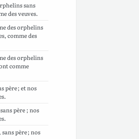
rphelins sans
me des veuves.
e des orphelins
res, comme des
e des orphelins
 sont comme
 père ; et nos
es.
sans père ; nos
es.
sans père ; nos