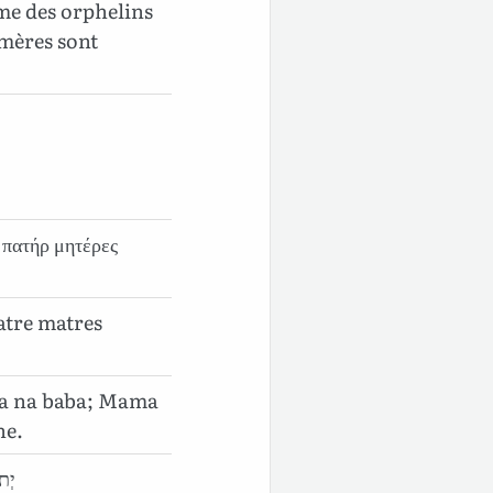
e des orphelins
 mères sont
 πατήρ μητέρες
atre matres
a na baba; Mama
ne.
יְתֹ