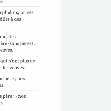
es.
phelins, privés
illes à des
me) des
ère (sans pères) ;
euves.
ui n’ont plus de
 des veuves.
s père ; nos
es.
père ; - nos
es.