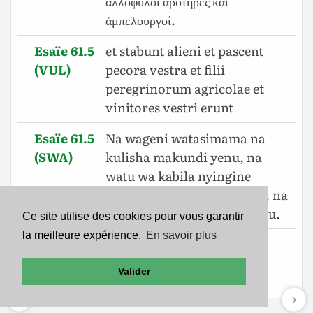
ἀλλόφυλοι ἀροτῆρες καὶ
ἀμπελουργοί.
Esaïe 61.5
et stabunt alieni et pascent
(VUL)
pecora vestra et filii
peregrinorum agricolae et
vinitores vestri erunt
Esaïe 61.5
Na wageni watasimama na
(SWA)
kulisha makundi yenu, na
watu wa kabila nyingine
watakuwa wakulima wenu, na
watunzaji wa mizabibu yenu.
Ce site utilise des cookies pour vous garantir
la meilleure expérience.
En savoir plus
Esaïe 61.5
וְעָמְד֣וּ זָרִ֔ים וְרָע֖וּ צֹאנְכֶ֑ם וּבְנֵ֣י נֵכָ֔ר
(BHS)
אִכָּרֵיכֶ֖ם וְכֹרְמֵיכֶֽם׃
Valider