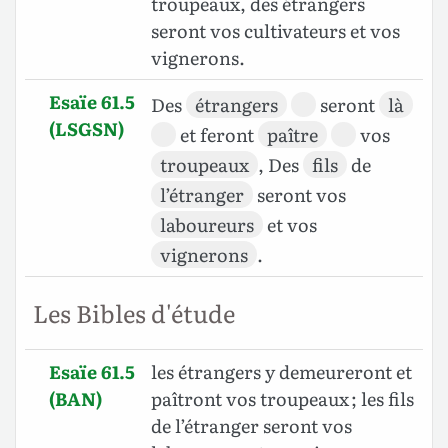
troupeaux, des étrangers
seront vos cultivateurs et vos
vignerons.
Esaïe 61.5
Des
étrangers
seront
là
(LSGSN)
et feront
paître
vos
troupeaux
, Des
fils
de
l’étranger
seront vos
laboureurs
et vos
vignerons
.
Les Bibles d'étude
Esaïe 61.5
les étrangers y demeureront et
(BAN)
paîtront vos troupeaux ; les fils
de l’étranger seront vos