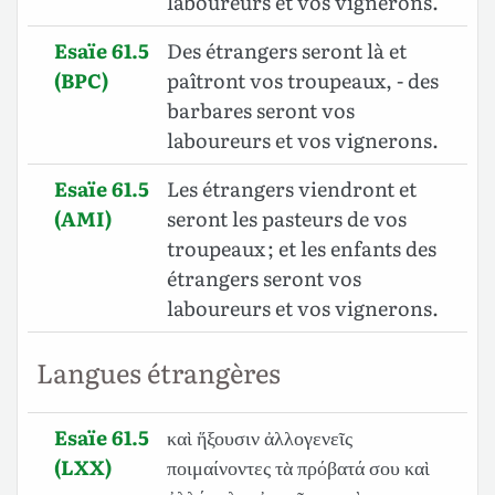
laboureurs et vos vignerons.
Esaïe 61.5
Des étrangers seront là et
(BPC)
paîtront vos troupeaux, - des
barbares seront vos
laboureurs et vos vignerons.
Esaïe 61.5
Les étrangers viendront et
(AMI)
seront les pasteurs de vos
troupeaux ; et les enfants des
étrangers seront vos
laboureurs et vos vignerons.
Langues étrangères
Esaïe 61.5
καὶ ἥξουσιν ἀλλογενεῖς
(LXX)
ποιμαίνοντες τὰ πρόβατά σου καὶ