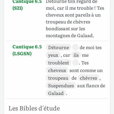
Cantique 6.5
Détourne ton regard de
(S21)
moi, car il me trouble ! Tes
cheveux sont pareils à un
troupeau de chèvres
bondissant sur les
montagnes de Galaad.
Cantique 6.5
Détourne
de moi tes
(LSGSN)
yeux
, car
ils
me
troublent
. Tes
cheveux
sont comme un
troupeau
de
chèvres
,
Suspendues
aux flancs de
Galaad
.
Les Bibles d'étude