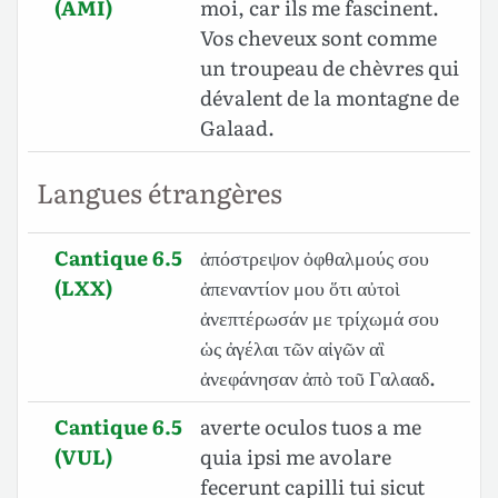
(AMI)
moi, car ils me fascinent.
Vos cheveux sont comme
un troupeau de chèvres qui
dévalent de la montagne de
Galaad.
Langues étrangères
Cantique 6.5
ἀπόστρεψον ὀφθαλμούς σου
(LXX)
ἀπεναντίον μου ὅτι αὐτοὶ
ἀνεπτέρωσάν με τρίχωμά σου
ὡς ἀγέλαι τῶν αἰγῶν αἳ
ἀνεφάνησαν ἀπὸ τοῦ Γαλααδ.
Cantique 6.5
averte oculos tuos a me
(VUL)
quia ipsi me avolare
fecerunt capilli tui sicut