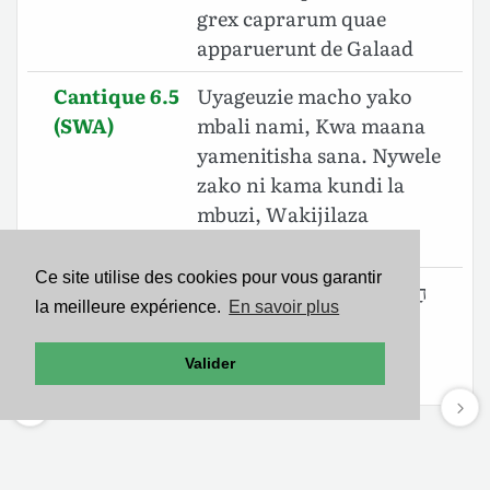
grex caprarum quae
apparuerunt de Galaad
Cantique 6.5
Uyageuzie macho yako
(SWA)
mbali nami, Kwa maana
yamenitisha sana. Nywele
zako ni kama kundi la
mbuzi, Wakijilaza
mbavuni pa Gileadi.
Ce site utilise des cookies pour vous garantir
Cantique 6.5
הָסֵ֤בִּי עֵינַ֨יִךְ֙ מִנֶּגְדִּ֔י שֶׁ֥הֵ֖ם הִרְהִיבֻ֑נִי
la meilleure expérience.
En savoir plus
(BHS)
שַׂעְרֵךְ֙ כְּעֵ֣דֶר הָֽעִזִּ֔ים שֶׁגָּלְשׁ֖וּ
מִן־הַגִּלְעָֽד׃
Valider