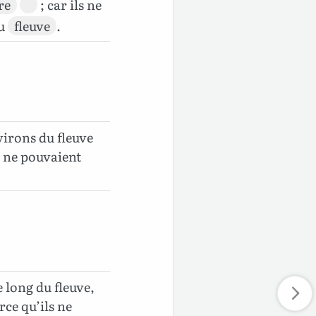
re
; car ils ne
u
fleuve
.
virons du fleuve
s ne pouvaient
e long du fleuve,
rce qu’ils ne