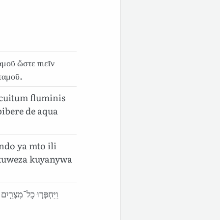
αμοῦ ὥστε πιεῖν
ταμοῦ.
cuitum fluminis
bibere de aqua
do ya mto ili
kuweza kuyanywa
וַיַּחְפְּר֧וּ כָל־מִצְרַ֛יִם