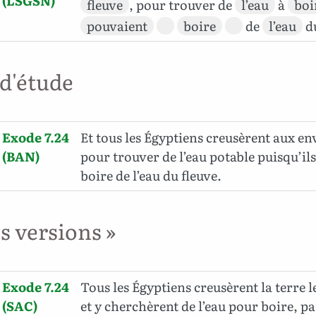
(LSGSN)
fleuve
, pour trouver de
l’eau
à
boi
pouvaient
boire
de
l’eau
d
 d'étude
Exode 7.24
Et tous les Égyptiens creusèrent aux en
(BAN)
pour trouver de l’eau potable puisqu’il
boire de l’eau du fleuve.
es versions »
Exode 7.24
Tous les Égyptiens creusèrent la terre l
(SAC)
et y cherchèrent de l’eau pour boire, pa