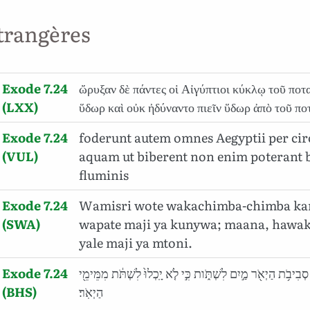
trangères
Exode 7.24
ὤρυξαν δὲ πάντες οἱ Αἰγύπτιοι κύκλῳ τοῦ ποτ
(LXX)
ὕδωρ καὶ οὐκ ἠδύναντο πιεῖν ὕδωρ ἀπὸ τοῦ πο
Exode 7.24
foderunt autem omnes Aegyptii per cir
(VUL)
aquam ut biberent non enim poterant 
fluminis
Exode 7.24
Wamisri wote wakachimba-chimba kan
(SWA)
wapate maji ya kunywa; maana, hawa
yale maji ya mtoni.
Exode 7.24
 סְבִיבֹ֥ת הַיְאֹ֖ר מַ֣יִם לִשְׁתֹּ֑ות כִּ֣י לֹ֤א יָֽכְלוּ֙ לִשְׁתֹּ֔ת מִמֵּימֵ֖י
(BHS)
הַיְאֹֽר׃