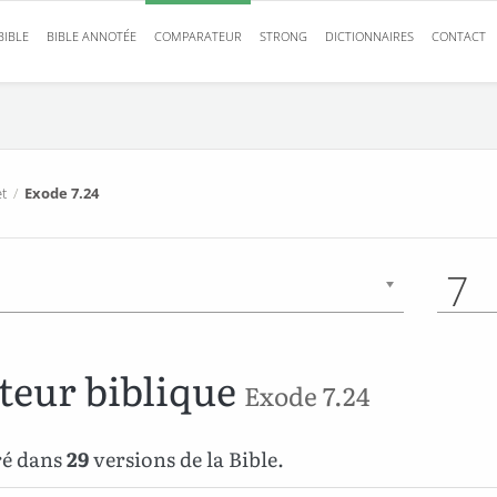
BIBLE
BIBLE ANNOTÉE
COMPARATEUR
STRONG
DICTIONNAIRES
CONTACT
t
/
Exode 7.24
7
eur biblique
Exode 7.24
ré dans
29
versions de la Bible.