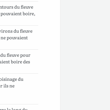
entours du fleuve
e pouvaient boire,
virons du fleuve
s ne pouvaient
 du fleuve pour
vaient boire des
voisinage du
r ils ne
rre le long du