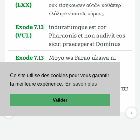
(LXX)
οὐκ εἰσήκουσεν αὐτῶν καθάπερ
ἐλάλησεν αὐτοῖς κύριος.
Exode 7.13
induratumque est cor
(VUL)
Pharaonis et non audivit eos
sicut praeceperat Dominus
Exode 7.13
Moyo wa Farao ukawa ni
(SWA)
mgumu asiwasikize; kama
Bwana alivyonena.
Ce site utilise des cookies pour vous garantir
la meilleure expérience.
En savoir plus
Exode 7.13
וַיֶּחֱזַק֙ לֵ֣ב פַּרְעֹ֔ה וְלֹ֥א שָׁמַ֖ע אֲלֵהֶ֑ם כַּאֲשֶׁ֖ר
(BHS)
דִּבֶּ֥ר יְהוָֽה׃ פ
Valider
Mentions légales
-
Politique de confidentialité