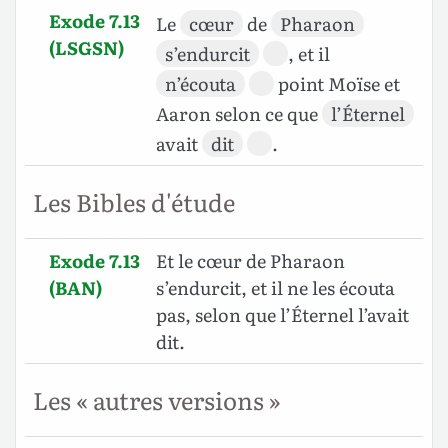
Exode 7.13
Le
cœur
de
Pharaon
(LSGSN)
s’endurcit
, et il
n’écouta
point Moïse et
Aaron selon ce que
l’Éternel
avait
dit
.
Les Bibles d'étude
Exode 7.13
Et le cœur de Pharaon
(BAN)
s’endurcit, et il ne les écouta
pas, selon que l’Éternel l’avait
dit.
Les « autres versions »