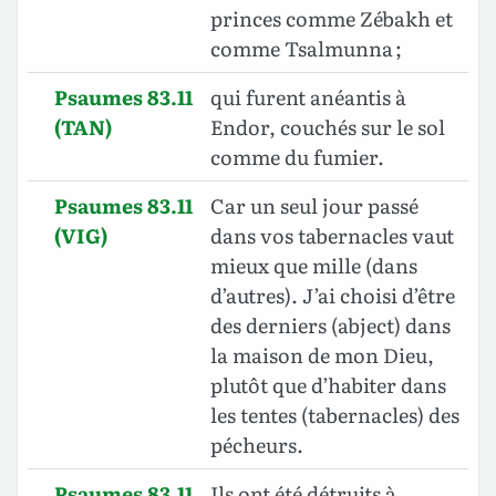
princes comme Zébakh et
comme Tsalmunna ;
Psaumes 83.11
qui furent anéantis à
(TAN)
Endor, couchés sur le sol
comme du fumier.
Psaumes 83.11
Car un seul jour passé
(VIG)
dans vos tabernacles vaut
mieux que mille (dans
d’autres). J’ai choisi d’être
des derniers (abject) dans
la maison de mon Dieu,
plutôt que d’habiter dans
les tentes (tabernacles) des
pécheurs.
Psaumes 83.11
Ils ont été détruits à