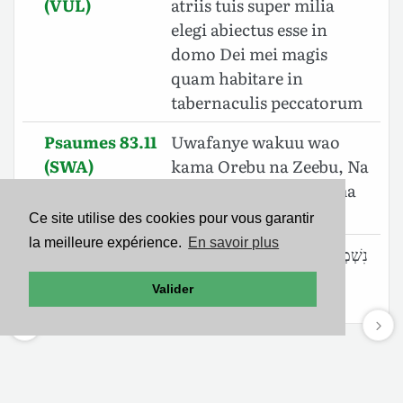
(VUL)
atriis tuis super milia
elegi abiectus esse in
domo Dei mei magis
quam habitare in
tabernaculis peccatorum
Psaumes 83.11
Uwafanye wakuu wao
(SWA)
kama Orebu na Zeebu, Na
masheki yao wote kama
Zeba na Zalmuna.
Ce site utilise des cookies pour vous garantir
la meilleure expérience.
En savoir plus
Psaumes 83.11
נִשְׁמְד֥וּ בְֽעֵין־דֹּ֑אר הָ֥יוּ דֹּ֝֗מֶן
(83.10)
(BHS)
לָאֲדָמָֽה׃
Valider
Mentions légales
-
Politique de confidentialité