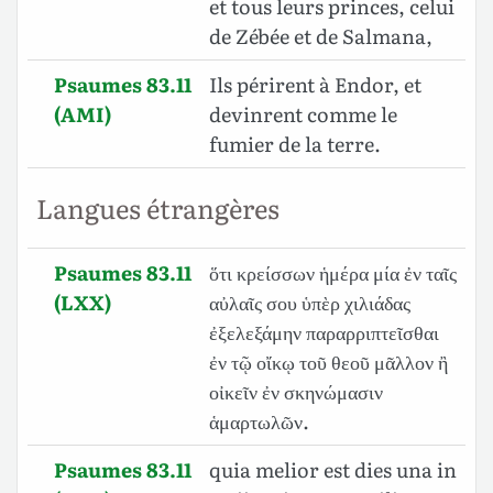
et tous leurs princes, celui
de Zébée et de Salmana,
Psaumes 83.11
Ils périrent à Endor, et
(AMI)
devinrent comme le
fumier de la terre.
Langues étrangères
Psaumes 83.11
ὅτι κρείσσων ἡμέρα μία ἐν ταῖς
(LXX)
αὐλαῖς σου ὑπὲρ χιλιάδας
ἐξελεξάμην παραρριπτεῖσθαι
ἐν τῷ οἴκῳ τοῦ θεοῦ μᾶλλον ἢ
οἰκεῖν ἐν σκηνώμασιν
ἁμαρτωλῶν.
Psaumes 83.11
quia melior est dies una in