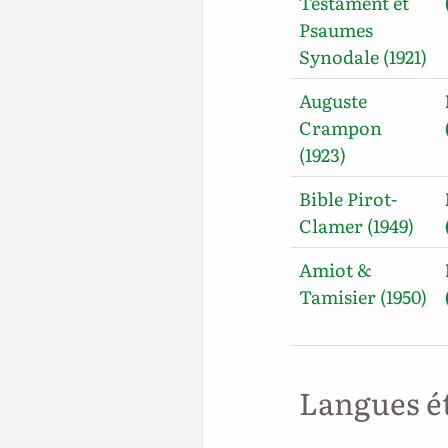
Testament et
Psaumes
Synodale (1921)
Auguste
Crampon
(1923)
Bible Pirot-
Clamer (1949)
Amiot &
Tamisier (1950)
Langues é