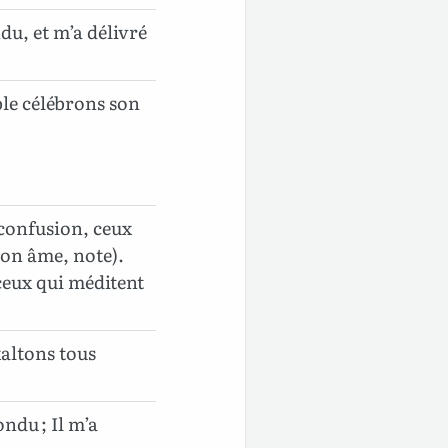
ndu, et m’a délivré
ble célébrons son
 confusion, ceux
mon âme, note).
ceux qui méditent
xaltons tous
ondu ; Il m’a