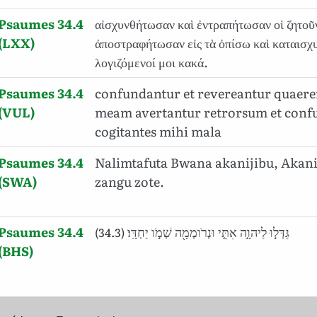
Psaumes 34.4
αἰσχυνθήτωσαν καὶ ἐντραπήτωσαν οἱ ζητοῦ
(LXX)
ἀποστραφήτωσαν εἰς τὰ ὀπίσω καὶ καταισχ
λογιζόμενοί μοι κακά.
Psaumes 34.4
confundantur et revereantur quaer
(VUL)
meam avertantur retrorsum et conf
cogitantes mihi mala
Psaumes 34.4
Nalimtafuta Bwana akanijibu, Akan
(SWA)
zangu zote.
Psaumes 34.4
גַּדְּל֣וּ לַיהוָ֣ה אִתִּ֑י וּנְרֹומְמָ֖ה שְׁמֹ֣ו יַחְדָּֽו׃
(34.3)
(BHS)