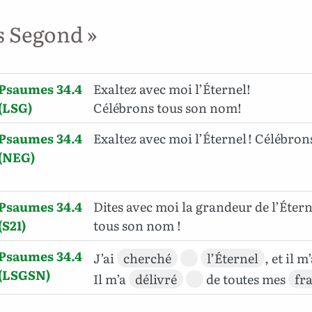
s Segond »
Psaumes 34.4
Exaltez avec moi l’Éternel!
(LSG)
Célébrons tous son nom!
Psaumes 34.4
Exaltez avec moi l’Éternel ! Célébron
(NEG)
Psaumes 34.4
Dites avec moi la grandeur de l’Étern
(S21)
tous son nom !
Psaumes 34.4
J’ai
cherché
l’Éternel
, et il m
(LSGSN)
Il m’a
délivré
de toutes mes
fr