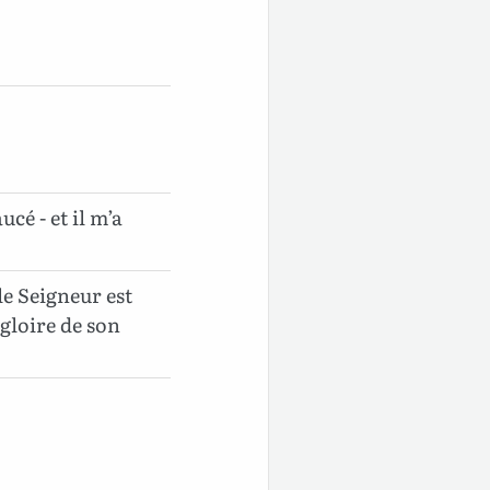
cé - et il m’a
e Seigneur est
gloire de son