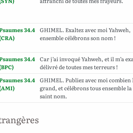
(SYN)
affranchi de toutes mes frayeurs.
Psaumes 34.4
GHIMEL. Exaltez avec moi Yahweh,
(CRA)
ensemble célébrons son nom !
Psaumes 34.4
Car j’ai invoqué Yahweh, et il m’a exau
(BPC)
délivré de toutes mes terreurs !
Psaumes 34.4
GHIMEL. Publiez avec moi combien l
(AMI)
grand, et célébrons tous ensemble la 
saint nom.
trangères