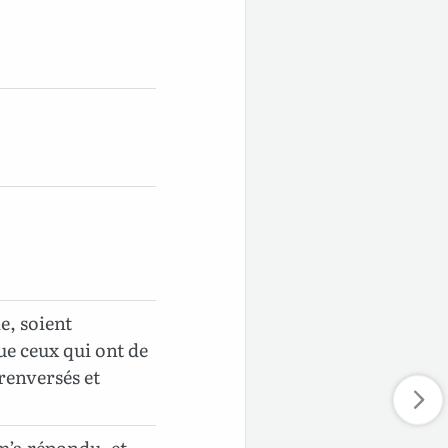
e, soient
ue ceux qui ont de
renversés et
 m’a répondu, et