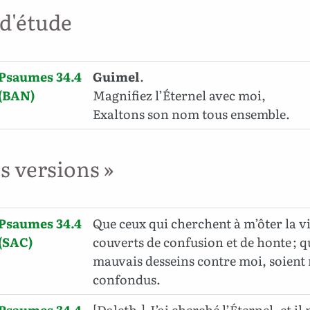
 d'étude
Psaumes 34.4
Guimel
.
(BAN)
Magnifiez l’Éternel avec moi,
Exaltons son nom tous ensemble.
es versions »
Psaumes 34.4
Que ceux qui cherchent à m’ôter la vi
(SAC)
couverts de confusion et de honte ; q
mauvais desseins contre moi, soient 
confondus.
Psaumes 34.4
[Daleth.] J’ai cherché l’Éternel, et il