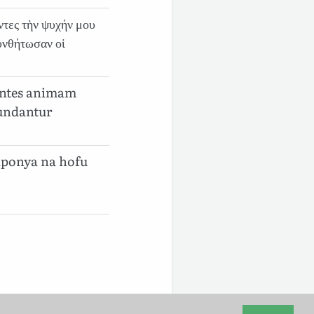
ντες τὴν ψυχήν μου
υνθήτωσαν οἱ
entes animam
undantur
iponya na hofu