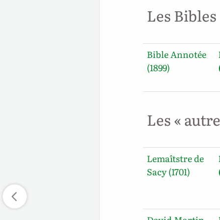
Les Bibles
Bible Annotée
(1899)
Les « autr
Lemaîtstre de
Sacy (1701)
David Martin