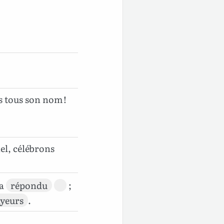
s tous son nom !
el, célébrons
’a
répondu
;
ayeurs
.