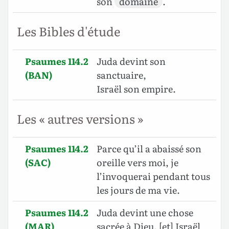
son
domaine
.
Les Bibles d'étude
Psaumes 114.2
Juda devint son
(BAN)
sanctuaire,
Israël son empire.
Les « autres versions »
Psaumes 114.2
Parce qu’il a abaissé son
(SAC)
oreille vers moi, je
l’invoquerai pendant tous
les jours de ma vie.
Psaumes 114.2
Juda devint une chose
(MAR)
sacrée à Dieu, [et] Israël