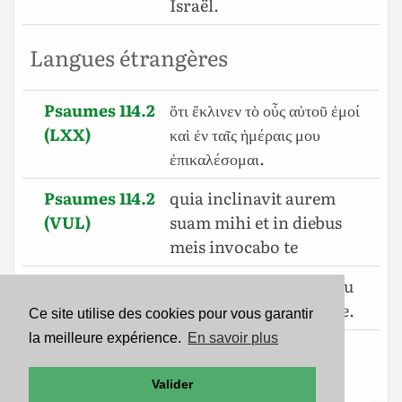
Israël.
Langues étrangères
Psaumes 114.2
ὅτι ἔκλινεν τὸ οὖς αὐτοῦ ἐμοί
(LXX)
καὶ ἐν ταῖς ἡμέραις μου
ἐπικαλέσομαι.
Psaumes 114.2
quia inclinavit aurem
(VUL)
suam mihi et in diebus
meis invocabo te
Psaumes 114.2
Yuda ilikuwa patakatifu
(SWA)
pake, Israeli milki yake.
Ce site utilise des cookies pour vous garantir
la meilleure expérience.
En savoir plus
Psaumes 114.2
הָיְתָ֣ה יְהוּדָ֣ה לְקָדְשֹׁ֑ו יִ֝שְׂרָאֵ֗ל
(BHS)
מַמְשְׁלֹותָֽיו׃
Valider