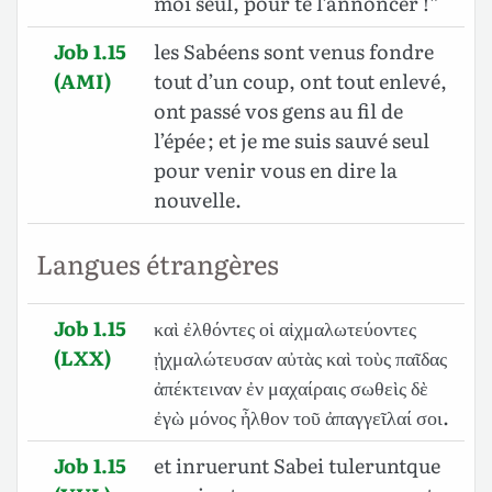
moi seul, pour te l’annoncer !”
Job 1.15
les Sabéens sont venus fondre
(AMI)
tout d’un coup, ont tout enlevé,
ont passé vos gens au fil de
l’épée ; et je me suis sauvé seul
pour venir vous en dire la
nouvelle.
Langues étrangères
Job 1.15
καὶ ἐλθόντες οἱ αἰχμαλωτεύοντες
(LXX)
ᾐχμαλώτευσαν αὐτὰς καὶ τοὺς παῖδας
ἀπέκτειναν ἐν μαχαίραις σωθεὶς δὲ
ἐγὼ μόνος ἦλθον τοῦ ἀπαγγεῖλαί σοι.
Job 1.15
et inruerunt Sabei tuleruntque