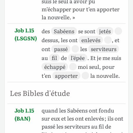
suis le seul à avoir pu
m’échapper pour t’en apporter
la nouvelle. »
Job 1.15
des
Sabéens
se sont
jetés
(LSGSN)
dessus, les ont
enlevés
, et
ont
passé
les
serviteurs
au
fil
de
l’épée
. Et je me suis
échappé
moi seul, pour
t’en
apporter
la nouvelle.
Les Bibles d'étude
Job 1.15
quand les Sabéens ont fondu
(BAN)
sur eux et les ont enlevés ; ils ont
passé les serviteurs au fil de