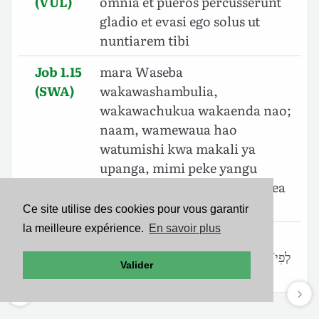
(VUL)
omnia et pueros percusserunt
gladio et evasi ego solus ut
nuntiarem tibi
Job 1.15
mara Waseba
(SWA)
wakawashambulia,
wakawachukua wakaenda nao;
naam, wamewaua hao
watumishi kwa makali ya
upanga, mimi peke yangu
nimepona, mimi tu, kukuletea
habari.
Ce site utilise des cookies pour vous garantir
la meilleure expérience.
En savoir plus
Job 1.15
וַתִּפֹּ֤ל שְׁבָא֙ וַתִּקָּחֵ֔ם וְאֶת־הַנְּעָרִ֖ים הִכּ֣וּ
(BHS)
לְפִי־חָ֑רֶב וָֽאִמָּ֨לְטָ֧ה רַק־אֲנִ֛י לְבַדִּ֖י לְהַגִּ֥יד לָֽךְ׃
Valider