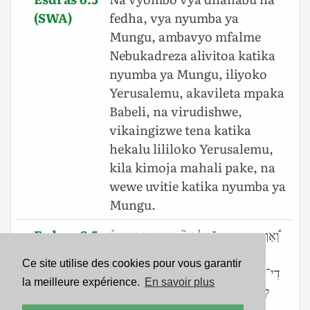
(SWA)
fedha, vya nyumba ya
Mungu, ambavyo mfalme
Nebukadreza alivitoa katika
nyumba ya Mungu, iliyoko
Yerusalemu, akavileta mpaka
Babeli, na virudishwe,
vikaingizwe tena katika
hekalu lililoko Yerusalemu,
kila kimoja mahali pake, na
wewe uvitie katika nyumba ya
Mungu.
Esdras 6.5
וְ֠אַף מָאנֵ֣י בֵית־אֱלָהָא֮ דִּ֣י דַהֲבָ֣ה וְכַסְפָּא֒
(BHS)
דִּ֣י נְבֽוּכַדְנֶצַּ֗ר הַנְפֵּ֛ק מִן־הֵיכְלָ֥א
Ce site utilise des cookies pour vous garantir
דִי־בִירוּשְׁלֶ֖ם וְהֵיבֵ֣ל לְבָבֶ֑ל יַהֲתִיב֗וּן וִ֠יהָךְ
la meilleure expérience.
En savoir plus
לְהֵיכְלָ֤א דִי־בִירֽוּשְׁלֶם֙ לְאַתְרֵ֔הּ וְתַחֵ֖ת
בְּבֵ֥ית אֱלָהָֽא׃ ס