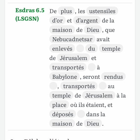
Esdras 6.5
De
plus
, les
ustensiles
(LSGSN)
d’or
et
d’argent
de la
maison
de
Dieu
, que
Nebucadnetsar
avait
enlevés
du
temple
de
Jérusalem
et
transportés
à
Babylone
, seront
rendus
,
transportés
au
temple
de
Jérusalem
à la
place
où ils étaient, et
déposés
dans la
maison
de
Dieu
.