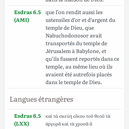
Esdras 6.5
que l’on rendit aussi les
(AMI)
ustensiles d’or et d’argent du
temple de Dieu, que
Nabuchodonosor avait
transportés du temple de
Jérusalem à Babylone, et
qu’ils fussent reportés dans ce
temple, au même lieu où ils
avaient été autrefois placés
dans le temple de Dieu.
Langues étrangères
Esdras 6.5
καὶ τὰ σκεύη οἴκου τοῦ θεοῦ τὰ
(LXX)
ἀργυρᾶ καὶ τὰ χρυσᾶ ἃ