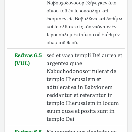
Ναβουχοδονοσορ ἐξήνεγκεν ἀπὸ
οἴκου τοῦ ἐν Ιερουσαλημ καὶ
ἐκόμισεν εἰς Βαβυλῶνα καὶ δοθήτω
καὶ ἀπελθάτω εἰς τὸν ναὸν τὸν ἐν
Ιερουσαλημ ἐπὶ τόπου οὗ ἐτέθη ἐν
οἴκῳ τοῦ θεοῦ.
Esdras 6.5
sed et vasa templi Dei aurea et
(VUL)
argentea quae
Nabuchodonosor tulerat de
templo Hierusalem et
adtulerat ea in Babylonem
reddantur et referantur in
templo Hierusalem in locum
suum quae et posita sunt in
templo Dei
Esdras 6.5
Na vyombo vya dhahabu na