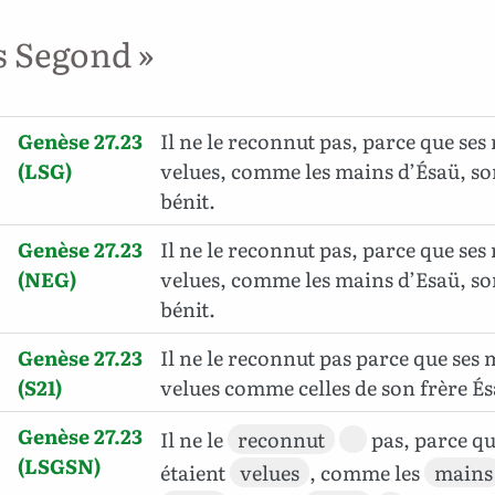
s Segond »
Genèse 27.23
Il ne le reconnut pas, parce que ses
(LSG)
velues, comme les mains d’Ésaü, son 
bénit.
Genèse 27.23
Il ne le reconnut pas, parce que ses
(NEG)
velues, comme les mains d’Esaü, son f
bénit.
Genèse 27.23
Il ne le reconnut pas parce que ses 
(S21)
velues comme celles de son frère Ésaü
Genèse 27.23
Il ne le
reconnut
pas, parce qu
(LSGSN)
étaient
velues
, comme les
mains