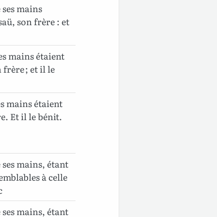
e ses mains
aü, son frère : et
ses mains étaient
ère ; et il le
es mains étaient
 Et il le bénit.
e ses mains, étant
emblables à celle
c
e ses mains, étant