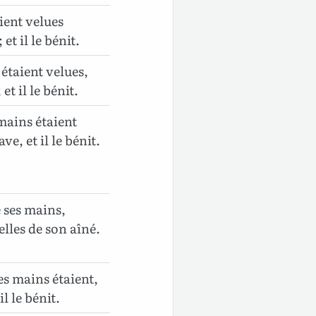
aient velues
t il le bénit.
 étaient velues,
t il le bénit.
 mains étaient
e, et il le bénit.
e ses mains,
elles de son aîné.
ses mains étaient,
l le bénit.