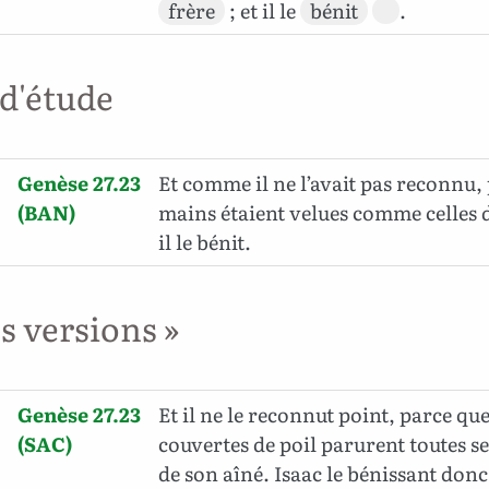
frère
; et il le
bénit
.
 d'étude
Genèse 27.23
Et comme il ne l’avait pas reconnu,
(BAN)
mains étaient velues comme celles d
il le bénit.
es versions »
Genèse 27.23
Et il ne le reconnut point, parce qu
(SAC)
couvertes de poil parurent toutes se
de son aîné. Isaac le bénissant donc