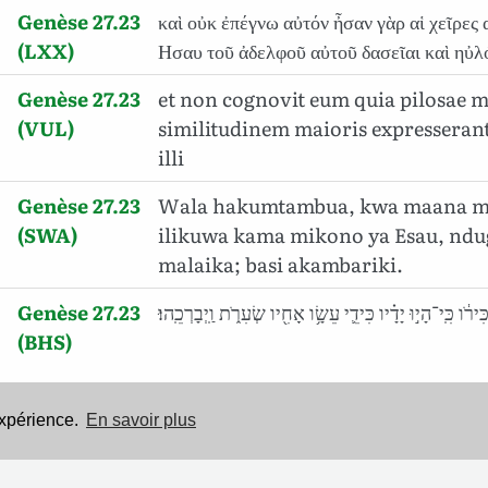
Genèse 27.23
καὶ οὐκ ἐπέγνω αὐτόν ἦσαν γὰρ αἱ χεῖρες 
(LXX)
Ησαυ τοῦ ἀδελφοῦ αὐτοῦ δασεῖαι καὶ ηὐλ
Genèse 27.23
et non cognovit eum quia pilosae 
(VUL)
similitudinem maioris expresseran
illi
Genèse 27.23
Wala hakumtambua, kwa maana m
(SWA)
ilikuwa kama mikono ya Esau, ndu
malaika; basi akambariki.
Genèse 27.23
ִירֹ֔ו כִּֽי־הָי֣וּ יָדָ֗יו כִּידֵ֛י עֵשָׂ֥ו אָחִ֖יו שְׂעִרֹ֑ת וַֽיְבָרְכֵֽהוּ׃
(BHS)
expérience.
En savoir plus