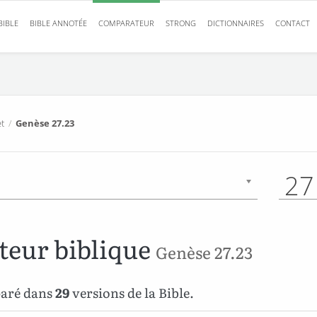
BIBLE
BIBLE ANNOTÉE
COMPARATEUR
STRONG
DICTIONNAIRES
CONTACT
t
/
Genèse 27.23
27
eur biblique
Genèse 27.23
paré dans
29
versions de la Bible.