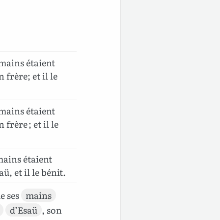
 mains étaient
frère; et il le
 mains étaient
rère ; et il le
mains étaient
, et il le bénit.
e ses
mains
d’Esaü
, son