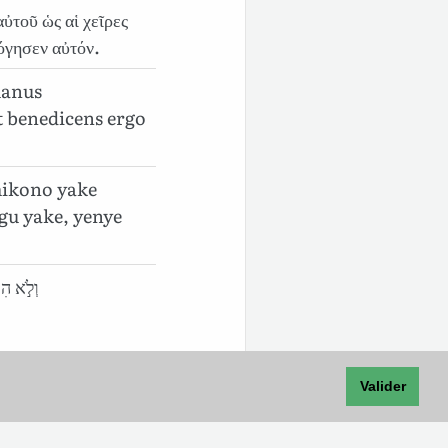
αὐτοῦ ὡς αἱ χεῖρες
όγησεν αὐτόν.
manus
t benedicens ergo
ikono yake
gu yake, yenye
וְלֹ֣א הִכּ
Valider