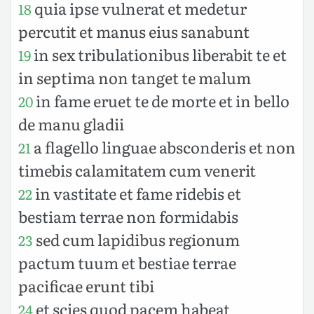
quia ipse vulnerat et medetur
18
percutit et manus eius sanabunt
in sex tribulationibus liberabit te et
19
in septima non tanget te malum
in fame eruet te de morte et in bello
20
de manu gladii
a flagello linguae absconderis et non
21
timebis calamitatem cum venerit
in vastitate et fame ridebis et
22
bestiam terrae non formidabis
sed cum lapidibus regionum
23
pactum tuum et bestiae terrae
pacificae erunt tibi
et scies quod pacem habeat
24