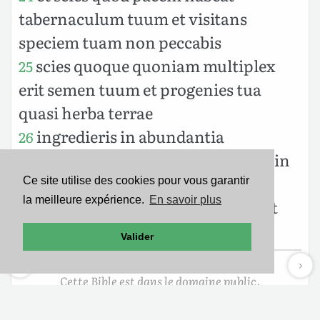
tabernaculum tuum et visitans
speciem tuam non peccabis
scies quoque quoniam multiplex
25
erit semen tuum et progenies tua
quasi herba terrae
ingredieris in abundantia
26
sepulchrum sicut infertur acervus in
tempore suo
Ce site utilise des cookies pour vous garantir
la meilleure expérience.
En savoir plus
ecce hoc ut investigavimus ita est
27
quod auditum mente pertracta
Valider
Cette Bible est dans le domaine public.