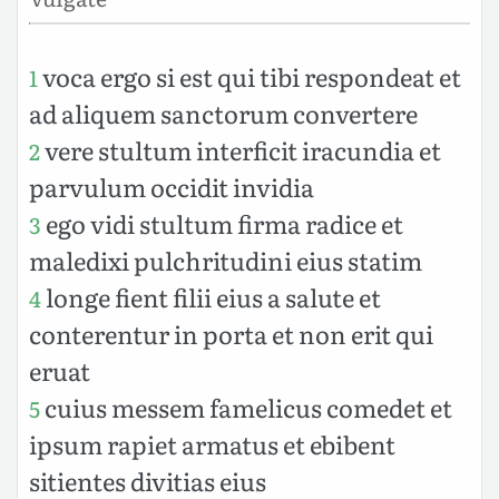
voca ergo si est qui tibi respondeat et
1
ad aliquem sanctorum convertere
vere stultum interficit iracundia et
2
parvulum occidit invidia
ego vidi stultum firma radice et
3
maledixi pulchritudini eius statim
longe fient filii eius a salute et
4
conterentur in porta et non erit qui
eruat
cuius messem famelicus comedet et
5
ipsum rapiet armatus et ebibent
sitientes divitias eius