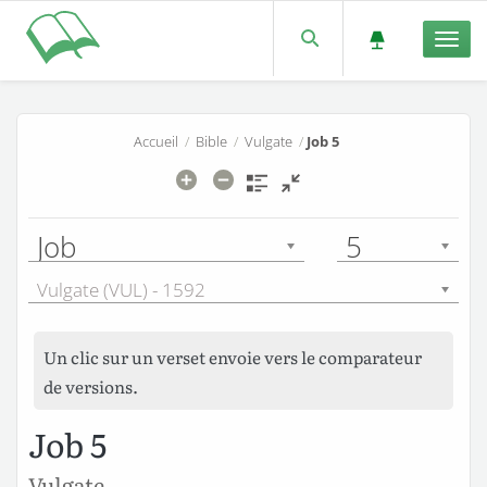
Men
Accueil
/
Bible
/
Vulgate
/
Job 5
Job
5
Vulgate (VUL) - 1592
Un clic sur un verset envoie vers le comparateur
de versions.
Job 5
Vulgate