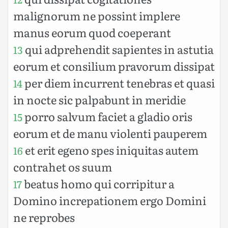
malignorum ne possint implere
manus eorum quod coeperant
qui adprehendit sapientes in astutia
13
eorum et consilium pravorum dissipat
per diem incurrent tenebras et quasi
14
in nocte sic palpabunt in meridie
porro salvum faciet a gladio oris
15
eorum et de manu violenti pauperem
et erit egeno spes iniquitas autem
16
contrahet os suum
beatus homo qui corripitur a
17
Domino increpationem ergo Domini
ne reprobes