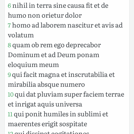
nihil in terra sine causa fit et de
6
humo non orietur dolor
homo ad laborem nascitur et avis ad
7
volatum
quam ob rem ego deprecabor
8
Dominum et ad Deum ponam
eloquium meum
qui facit magna et inscrutabilia et
9
mirabilia absque numero
qui dat pluviam super faciem terrae
10
et inrigat aquis universa
qui ponit humiles in sublimi et
11
maerentes erigit sospitate
qui dissipat cogitationes
12