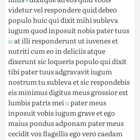
9
videtur vel respondere quid debeo
populo huic qui dixit mihi subleva
iugum quod inposuit nobis pater tuus
at illi responderunt ut iuvenes et
10
nutriti cum eo in deliciis atque
dixerunt sic loqueris populo qui dixit
tibi pater tuus adgravavit iugum
nostrum tu subleva et sic respondebis
eis minimus digitus meus grossior est
lumbis patris mei
pater meus
11
inposuit vobis iugum grave et ego
maius pondus adponam pater meus
cecidit vos flagellis ego vero caedam