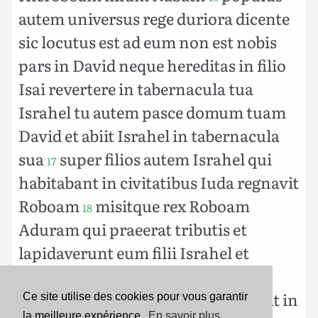
autem universus rege duriora dicente
sic locutus est ad eum non est nobis
pars in David neque hereditas in filio
Isai revertere in tabernacula tua
Israhel tu autem pasce domum tuam
David et abiit Israhel in tabernacula
sua
super filios autem Israhel qui
17
habitabant in civitatibus Iuda regnavit
Roboam
misitque rex Roboam
18
Aduram qui praeerat tributis et
lapidaverunt eum filii Israhel et
mortuus est porro rex Roboam
currum festinavit ascendere et fugit in
Ce site utilise des cookies pour vous garantir
la meilleure expérience.
En savoir plus