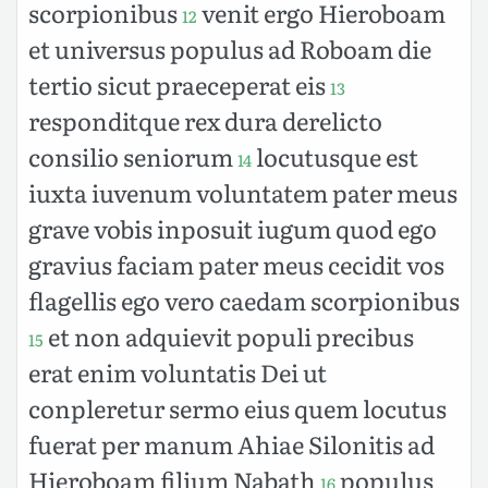
scorpionibus
venit ergo Hieroboam
12
et universus populus ad Roboam die
tertio sicut praeceperat eis
13
responditque rex dura derelicto
consilio seniorum
locutusque est
14
iuxta iuvenum voluntatem pater meus
grave vobis inposuit iugum quod ego
gravius faciam pater meus cecidit vos
flagellis ego vero caedam scorpionibus
et non adquievit populi precibus
15
erat enim voluntatis Dei ut
conpleretur sermo eius quem locutus
fuerat per manum Ahiae Silonitis ad
Hieroboam filium Nabath
populus
16