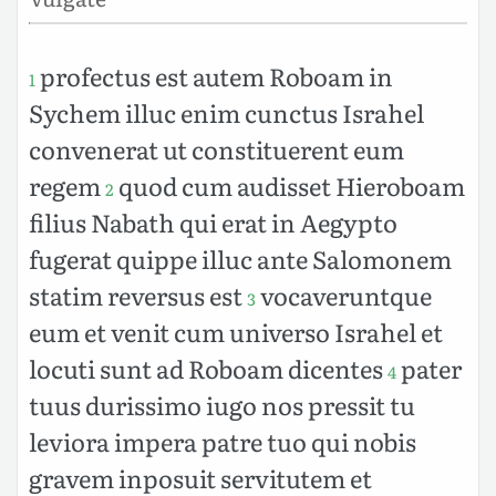
profectus est autem Roboam in
1
Sychem illuc enim cunctus Israhel
convenerat ut constituerent eum
regem
quod cum audisset Hieroboam
2
filius Nabath qui erat in Aegypto
fugerat quippe illuc ante Salomonem
statim reversus est
vocaveruntque
3
eum et venit cum universo Israhel et
locuti sunt ad Roboam dicentes
pater
4
tuus durissimo iugo nos pressit tu
leviora impera patre tuo qui nobis
gravem inposuit servitutem et