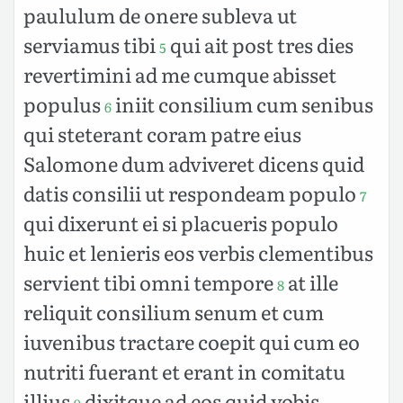
paululum de onere subleva ut
serviamus tibi
qui ait post tres dies
5
revertimini ad me cumque abisset
populus
iniit consilium cum senibus
6
qui steterant coram patre eius
Salomone dum adviveret dicens quid
datis consilii ut respondeam populo
7
qui dixerunt ei si placueris populo
huic et lenieris eos verbis clementibus
servient tibi omni tempore
at ille
8
reliquit consilium senum et cum
iuvenibus tractare coepit qui cum eo
nutriti fuerant et erant in comitatu
illius
dixitque ad eos quid vobis