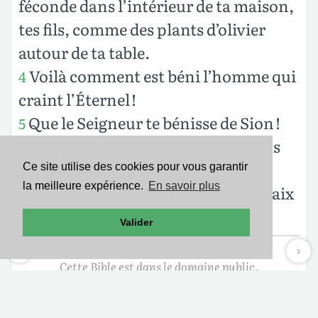
féconde dans l’intérieur de ta maison,
tes fils, comme des plants d’olivier
autour de ta table.
Voilà comment est béni l’homme qui
4
craint l’Éternel !
Que le Seigneur te bénisse de Sion !
5
Goûte le bonheur de Jérusalem tous
les jours de ta vie.
Ce site utilise des cookies pour vous garantir
la meilleure expérience.
En savoir plus
Puisses-tu voir les fils de tes fils ! Paix
6
sur Israël !
Valider
Cette Bible est dans le domaine public.