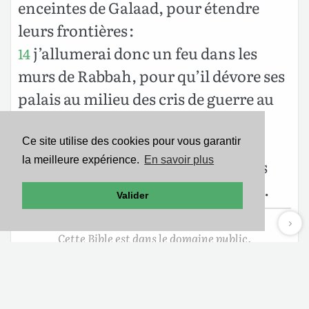
enceintes de Galaad, pour étendre
leurs frontières :
j’allumerai donc un feu dans les
14
murs de Rabbah, pour qu’il dévore ses
palais au milieu des cris de guerre au
jour de la bataille, au bruit de
l’ouragan, au jour de la tempête ;
Ce site utilise des cookies pour vous garantir
la meilleure expérience.
En savoir plus
et leur roi s’en ira captif, lui et ses
15
grands tous ensemble, dit l’Éternel.
Valider
Cette Bible est dans le domaine public.
Mentions légales
-
Politique de confidentialité