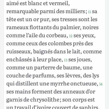
aimé est blanc et vermeil,
remarquable parmi des milliers ;
sa
11
tête est un or pur, ses tresses sont les
rameaux flottants du palmier, noires
comme l’aile du corbeau,
ses yeux,
12
comme ceux des colombes près des
ruisseaux, baignés dans le lait, comme
enchâssés à leur place,
ses joues,
13
comme un parterre de baume, une
couche de parfums, ses lèvres, des lys
qui distillent une myrrhe onctueuse,
14
ses mains forment des anneaux d’or
garnis de chrysolithe ; son corps est
un travail d’ivoire couvert de saphirs,