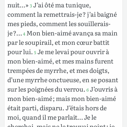
nuit… »
J’ai ôté ma tunique,
3
comment la remettrais-je ? j’ai baigné
mes pieds, comment les souillerais-
je ?…
Mon bien-aimé avança sa main
4
par le soupirail, et mon cœur battit
pour lui.
Je me levai pour ouvrir à
5
mon bien-aimé, et mes mains furent
trempées de myrrhe, et mes doigts,
d’une myrrhe onctueuse, en se posant
sur les poignées du verrou.
J’ouvris à
6
mon bien-aimé ; mais mon bien-aimé
était parti, disparu. J’étais hors de
moi, quand il me parlait… Je le
cherchai, mais ne le trouvai point ; je