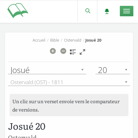
Men
Accueil
/
Bible
/
Ostervald
/
Josué 20
Josué
20
Ostervald (OST) - 1811
Un clic sur un verset envoie vers le comparateur
de versions.
Josué 20
Ostervald