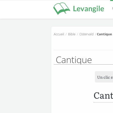
Accueil
/
Bible
/
Ostervald
/
Cantique 
Cantique
Un clic 
Cant