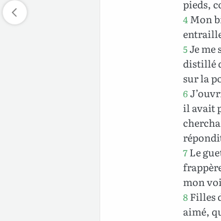
pieds, c
Mon bie
4
entraill
Je me s
5
distillé
sur la p
J’ouvri
6
il avait
cherchai
répondit
Le guet
7
frappère
mon voi
Filles 
8
aimé, qu