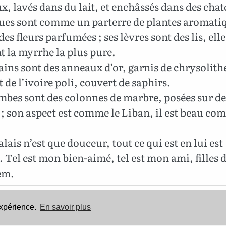
x, lavés dans du lait, et enchâssés dans des cha
ues sont comme un parterre de plantes aromatiq
s fleurs parfumées ; ses lèvres sont des lis, elle
nt la myrrhe la plus pure.
ins sont des anneaux d’or, garnis de chrysolithe
t de l’ivoire poli, couvert de saphirs.
mbes sont des colonnes de marbre, posées sur de
 ; son aspect est comme le Liban, il est beau co
lais n’est que douceur, tout ce qui est en lui est
 Tel est mon bien-aimé, tel est mon ami, filles 
em.
Cette Bible est dans le domaine public.
expérience.
En savoir plus