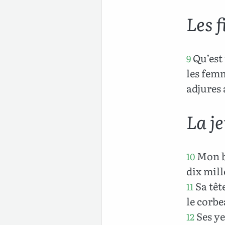
Les f
Qu’est 
9
les femm
adjures 
La j
Mon bi
10
dix mill
Sa têt
11
le corbe
Ses ye
12