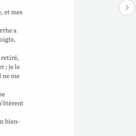
, et mes
rrhe a
oigts,
retiré,
 ; je le
il ne me
me
m’ôtèrent
n bien-