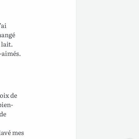
’ai
 mangé
lait.
-aimés.
oix de
bien-
 de
 lavé mes