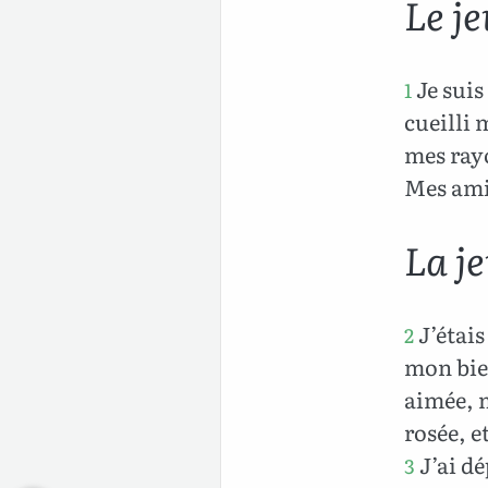
Le j
Je suis
1
cueilli 
mes rayo
Mes ami
La j
J’étais
2
mon bie
aimée, m
rosée, e
J’ai dé
3