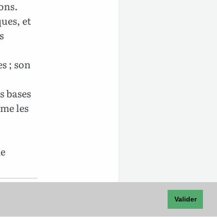
tons.
ues, et
s
s ; son
s bases
mme les
de
Valider