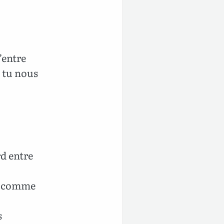
’entre
 tu nous
rd entre
rs comme
s