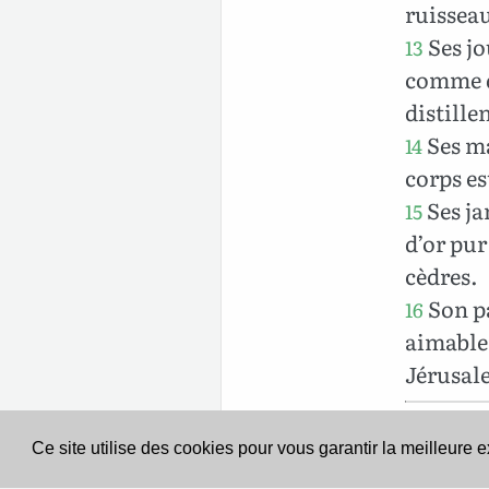
ruisseau
Ses jo
13
comme de
distille
Ses ma
14
corps es
Ses ja
15
d’or pur
cèdres.
Son pa
16
aimable.
Jérusal
Ce site utilise des cookies pour vous garantir la meilleure 