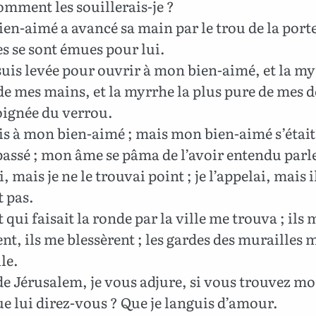
omment les souillerais-je ?
n-aimé a avancé sa main par le trou de la porte
es se sont émues pour lui.
uis levée pour ouvrir à mon bien-aimé, et la my
 de mes mains, et la myrrhe la plus pure de mes d
oignée du verrou.
s à mon bien-aimé ; mais mon bien-aimé s’était 
 passé ; mon âme se pâma de l’avoir entendu parler
, mais je ne le trouvai point ; je l’appelai, mais 
 pas.
 qui faisait la ronde par la ville me trouva ; ils 
nt, ils me blessèrent ; les gardes des murailles 
le.
de Jérusalem, je vous adjure, si vous trouvez mo
e lui direz-vous ? Que je languis d’amour.