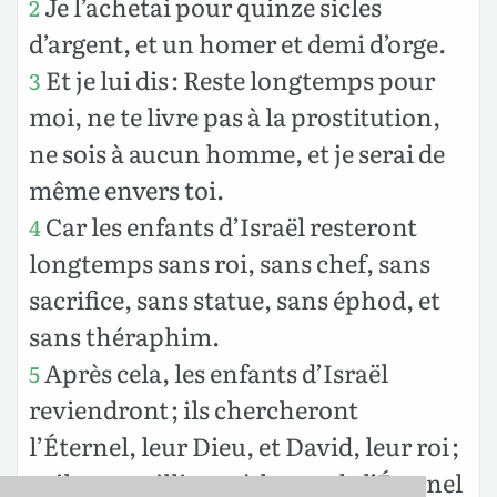
Je l’achetai pour quinze sicles
2
d’argent, et un homer et demi d’orge.
Et je lui dis : Reste longtemps pour
3
moi, ne te livre pas à la prostitution,
ne sois à aucun homme, et je serai de
même envers toi.
Car les enfants d’Israël resteront
4
longtemps sans roi, sans chef, sans
sacrifice, sans statue, sans éphod, et
sans théraphim.
Après cela, les enfants d’Israël
5
reviendront ; ils chercheront
l’Éternel, leur Dieu, et David, leur roi ;
et ils tressailliront à la vue de l’Éternel