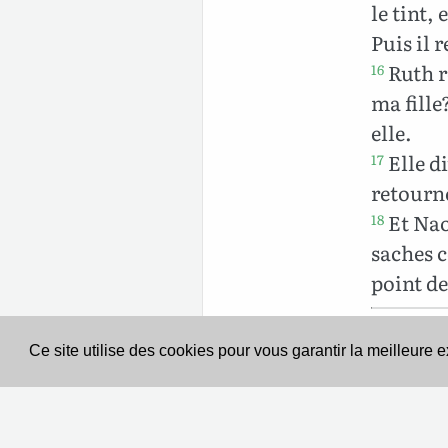
le tint,
Puis il r
Ruth r
16
ma fille
elle.
Elle di
17
retourne
Et Naom
18
saches 
point de
Ce site utilise des cookies pour vous garantir la meilleure 