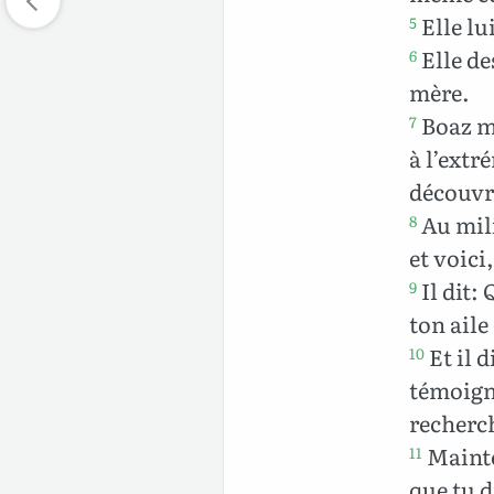
Elle lui
5
Elle des
6
mère.
Boaz ma
7
à l’extr
découvri
Au mili
8
et voici
Il dit:
9
ton aile
Et il d
10
témoigne
recherch
Mainten
11
que tu d