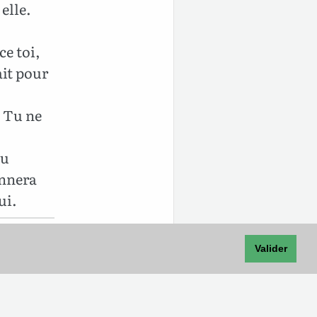
 elle.
ce toi,
ait pour
: Tu ne
tu
onnera
ui.
Valider