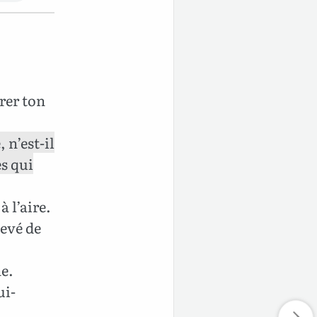
urer ton
 n’est-il
es qui
à l’aire.
hevé de
he.
ui-