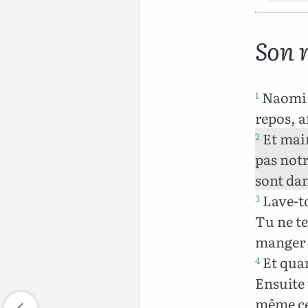
Son 
Naomi, 
1
repos, a
Et main
2
pas notr
sont dan
Lave-to
3
Tu ne te
manger e
Et quan
4
Ensuite 
même ce 