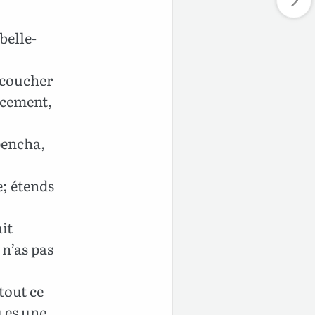
 belle-
e coucher
oucement,
pencha,
e; étends
ait
 n’as pas
tout ce
u es une