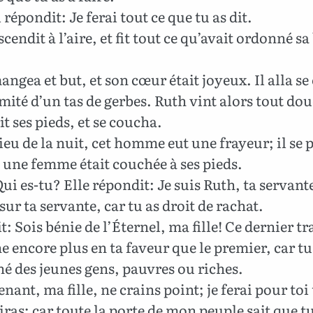
 répondit: Je ferai tout ce que tu as dit.
cendit à l’aire, et fit tout ce qu’avait ordonné sa
ngea et but, et son cœur était joyeux. Il alla s
émité d’un tas de gerbes. Ruth vint alors tout d
t ses pieds, et se coucha.
eu de la nuit, cet homme eut une frayeur; il se 
, une femme était couchée à ses pieds.
 Qui es-tu? Elle répondit: Je suis Ruth, ta servant
 sur ta servante, car tu as droit de rachat.
it: Sois bénie de l’Éternel, ma fille! Ce dernier tr
 encore plus en ta faveur que le premier, car tu
é des jeunes gens, pauvres ou riches.
ant, ma fille, ne crains point; je ferai pour toi 
iras; car toute la porte de mon peuple sait que t