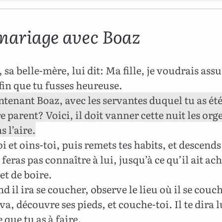
mariage avec Boaz
sa belle-mère, lui dit: Ma fille, je voudrais ass
fin que tu fusses heureuse.
tenant Boaz, avec les servantes duquel tu as été,
e parent? Voici, il doit vanner cette nuit les org
s l’aire.
i et oins-toi, puis remets tes habits, et descends 
 feras pas connaître à lui, jusqu’à ce qu’il ait ac
t de boire.
d il ira se coucher, observe le lieu où il se couc
va, découvre ses pieds, et couche-toi. Il te dira l
que tu as à faire.