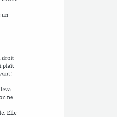
e un
u droit
i plaît
ivant!
 leva
’on ne
le. Elle