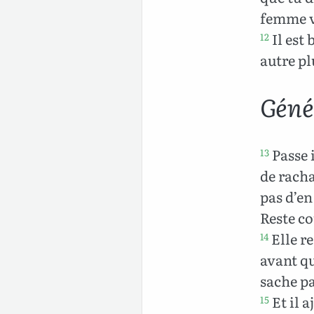
femme v
Il est 
12
autre p
Géné
Passe i
13
de racha
pas d’en
Reste c
Elle re
14
avant qu
sache pa
Et il a
15