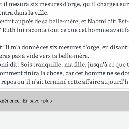
 et il mesura six mesures d’orge, qu’il chargea sur
entra dans la ville.
evint auprès de sa belle-mère, et Naomi dit: Est-
? Ruth lui raconta tout ce que cet homme avait f
t: Il m’a donné ces six mesures d’orge, en disant
ras pas à vide vers ta belle-mère.
i dit: Sois tranquille, ma fille, jusqu’à ce que 
comment finira la chose, car cet homme ne se d
 repos qu’il n’ait terminé cette affaire aujourd’h
Cette Bible est dans le domaine public.
expérience.
En savoir plus
Mentions légales
-
Politique de confidentialité