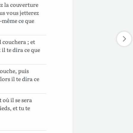
ez la couverture
ous vous jetterez
ui-même ce que
l couchera ; et
 il te dira ce que
couche, puis
ors il te dira ce
 où il se sera
eds, et tu te