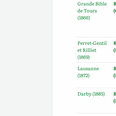
Grande Bible
R
de Tours
(1866)
Perret-Gentil
R
et Rilliet
(1869)
Lausanne
R
(1872)
Darby (1885)
R