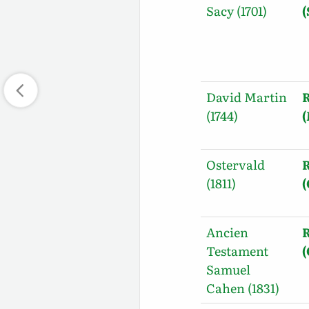
Sacy (1701)
David Martin
R
(1744)
Ostervald
R
(1811)
Ancien
R
Testament
Samuel
Cahen (1831)