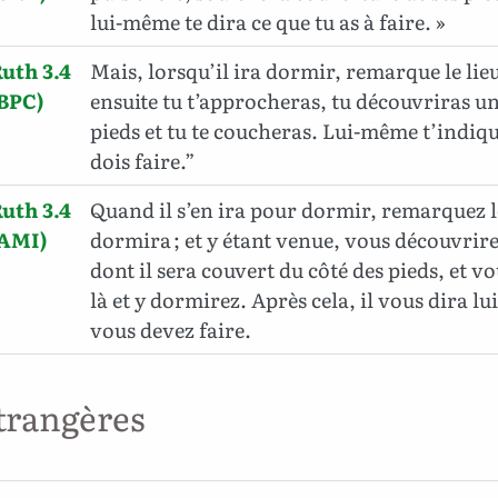
lui-même te dira ce que tu as à faire. »
uth 3.4
Mais, lorsqu’il ira dormir, remarque le lieu
BPC)
ensuite tu t’approcheras, tu découvriras un
pieds et tu te coucheras. Lui-même t’indiqu
dois faire.”
uth 3.4
Quand il s’en ira pour dormir, remarquez le
(AMI)
dormira ; et y étant venue, vous découvrir
dont il sera couvert du côté des pieds, et v
là et y dormirez. Après cela, il vous dira l
vous devez faire.
trangères