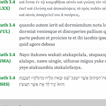
uth 3.4
καὶ ἔσται ἐν τῷ κοιμηθῆναι αὐτόν καὶ γνώσῃ τὸν τ
(LXX)
ἐκεῖ καὶ ἐλεύσῃ καὶ ἀποκαλύψεις τὰ πρὸς ποδῶν α
καὶ αὐτὸς ἀπαγγελεῖ σοι ἃ ποιήσεις.
uth 3.4
quando autem ierit ad dormiendum nota l
(VUL)
dormiat veniesque et discoperies pallium q
parte pedum et proicies te et ibi iacebis ips
quid agere debeas
uth 3.4
Nayo itakuwa wakati atakapolala, utapaan
(SWA)
alalapo, nawe uingie, uifunue miguu yake 
yeye atakuambia utakalofanya.
uth 3.4
שָׁכָ֑בְתְּ
וְ
ְ֙ אֶת־הַמָּקֹום֙ אֲשֶׁ֣ר יִשְׁכַּב־שָׁ֔ם וּבָ֛את וְגִלִּ֥ית מַרְגְּלֹתָ֖יו
(BHS)
וְהוּא֙ יַגִּ֣יד לָ֔ךְ אֵ֖ת אֲשֶׁ֥ר תַּעֲשִֽׂין׃