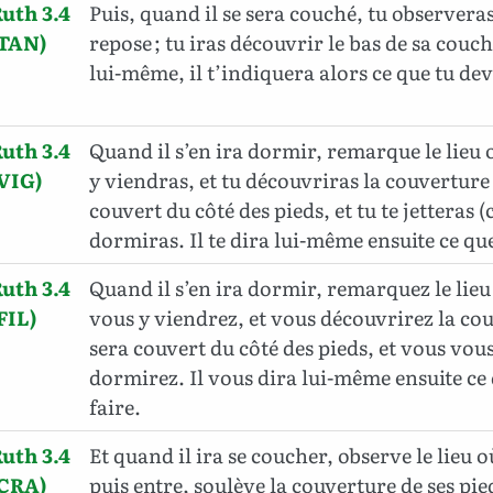
uth 3.4
Puis, quand il se sera couché, tu observeras 
(TAN)
repose ; tu iras découvrir le bas de sa couche
lui-même, il t’indiquera alors ce que tu dev
uth 3.4
Quand il s’en ira dormir, remarque le lieu o
VIG)
y viendras, et tu découvriras la couverture 
couvert du côté des pieds, et tu te jetteras (
dormiras. Il te dira lui-même ensuite ce que
uth 3.4
Quand il s’en ira dormir, remarquez le lieu
FIL)
vous y viendrez, et vous découvrirez la cou
sera couvert du côté des pieds, et vous vous 
dormirez. Il vous dira lui-même ensuite ce
faire.
uth 3.4
Et quand il ira se coucher, observe le lieu où
(CRA)
puis entre, soulève la couverture de ses pie