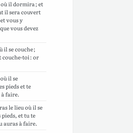
où il dormira ; et
t il sera couvert
 et vous y
 que vous devez
 il se couche ;
t couche-toi : or
où il se
s pieds et te
 à faire.
s le lieu où il se
pieds, et tu te
u auras à faire.