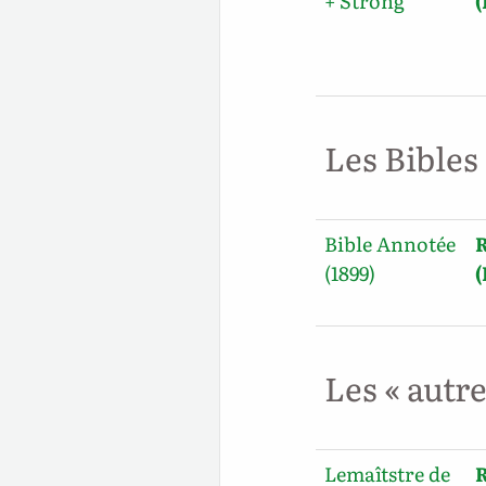
+ Strong
Les Bibles
Bible Annotée
R
(1899)
Les « autr
Lemaîtstre de
R