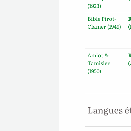
(1923)
Bible Pirot-
R
Clamer (1949)
(
Amiot &
R
Tamisier
(1950)
Langues é