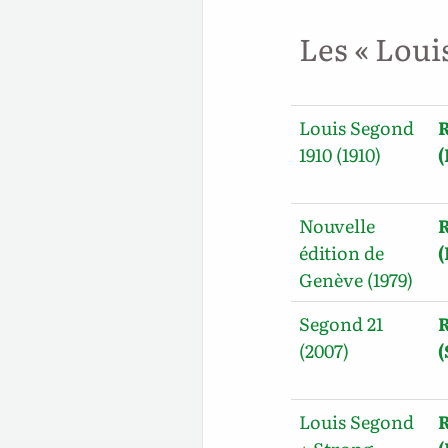
Les « Loui
Louis Segond
R
1910 (1910)
(
Nouvelle
R
édition de
Genève (1979)
Segond 21
R
(2007)
(
Louis Segond
R