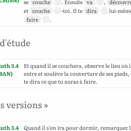
(LSGSN)
se
couche
. Ensuite
va
,
découvr
et
couche
-toi. Il te
dira
lui-même 
faire
.
 d'étude
uth 3.4
Et quand il se couchera, observe le lieu où i
(BAN)
entre et soulève la couverture de ses pieds, e
te dira ce que tu auras à faire.
es versions »
uth 3.4
Quand il s’en ira pour dormir, remarquez le