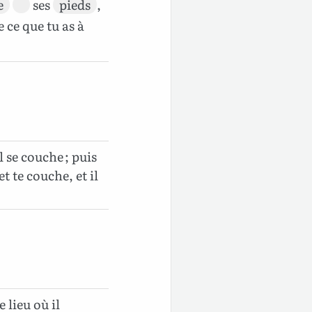
e
ses
pieds
,
ce que tu as à
l se couche ; puis
t te couche, et il
 lieu où il