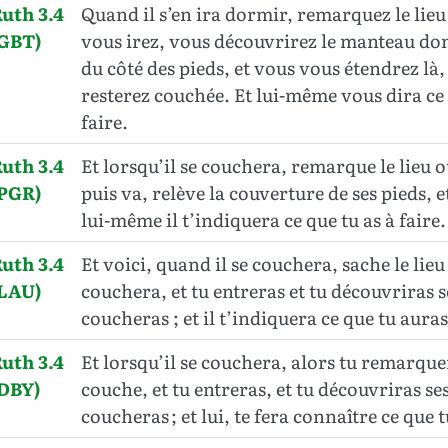
uth 3.4
Quand il s’en ira dormir, remarquez le lieu 
(GBT)
vous irez, vous découvrirez le manteau don
du côté des pieds, et vous vous étendrez là,
resterez couchée. Et lui-même vous dira ce
faire.
uth 3.4
Et lorsqu’il se couchera, remarque le lieu où
(PGR)
puis va, relève la couverture de ses pieds, e
lui-même il t’indiquera ce que tu as à faire.
uth 3.4
Et voici, quand il se couchera, sache le lieu 
(LAU)
couchera, et tu entreras et tu découvriras se
coucheras ; et il t’indiquera ce que tu auras
uth 3.4
Et lorsqu’il se couchera, alors tu remarquera
(DBY)
couche, et tu entreras, et tu découvriras ses 
coucheras ; et lui, te fera connaître ce que t