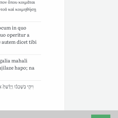
όπον ὅπου κοιμᾶται
ὐτοῦ καὶ κοιμηθήσῃ
ocum in quo
uo operitur a
e autem dicet tibi
galia mahali
ujilaze hapo; na
וִיהִ֣י בְשָׁכְבֹ֗ו וְיָדַ֨עַתּ