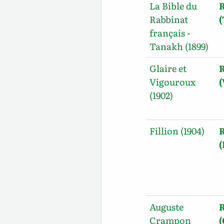
La Bible du
R
Rabbinat
français -
Tanakh (1899)
Glaire et
R
Vigouroux
(
(1902)
Fillion (1904)
R
(
Auguste
R
Crampon