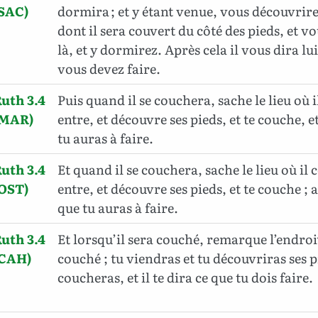
(SAC)
dormira ; et y étant venue, vous découvrir
dont il sera couvert du côté des pieds, et v
là, et y dormirez. Après cela il vous dira l
vous devez faire.
uth 3.4
Puis quand il se couchera, sache le lieu où i
(MAR)
entre, et découvre ses pieds, et te couche, et
tu auras à faire.
uth 3.4
Et quand il se couchera, sache le lieu où il 
(OST)
entre, et découvre ses pieds, et te couche ; al
que tu auras à faire.
uth 3.4
Et lorsqu’il sera couché, remarque l’endroit
(CAH)
couché ; tu viendras et tu découvriras ses pi
coucheras, et il te dira ce que tu dois faire.