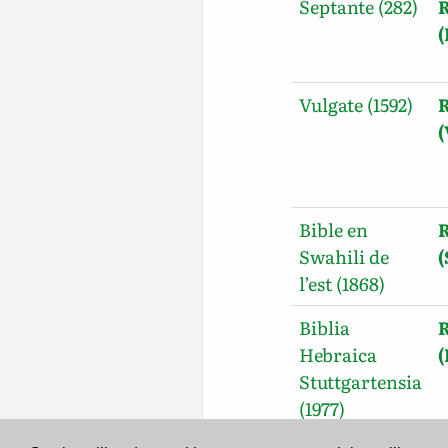
Septante (282)
R
Vulgate (1592)
R
Bible en
R
Swahili de
l’est (1868)
Biblia
R
Hebraica
Stuttgartensia
(1977)