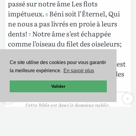
passé sur notre âme
Les flots
impétueux.
Béni soit l’Éternel,
Qui
6
ne nous a pas livrés en proie à leurs
dents!
Notre âme s’est échappée
7
comme l’oiseau du filet des oiseleurs;
Le filet s’est rompu, et nous nous
sommes échappés.
Notre secours est
Ce site utilise des cookies pour vous garantir
8
la meilleure expérience.
En savoir plus
dans le nom de l’Éternel,
Qui a fait les
cieux et la terre.
Valider
Cette Bible est dans le domaine public.
Mentions légales
-
Politique de confidentialité