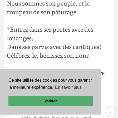
Nous sommes son peuple, et le
troupeau de son pâturage.
Entrez dans ses portes avec des
4
louanges,
Dans ses parvis avec des cantiques!
Célébrez-le, bénissez son nom!
Car l’Éternel est bon; sa bonté dure
5
toujours,
Ce site utilise des cookies pour vous garantir
la meilleure expérience.
En savoir plus
Et sa fidélité de génération en
génération.
Valider
Cette Bible est dans le domaine public.