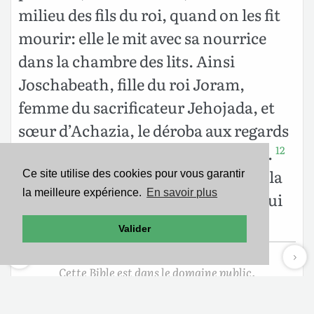
milieu des fils du roi, quand on les fit
mourir: elle le mit avec sa nourrice
dans la chambre des lits. Ainsi
Joschabeath, fille du roi Joram,
femme du sacrificateur Jehojada, et
sœur d’Achazia, le déroba aux regards
d’Athalie, qui ne le fit point mourir.
12
Il resta six ans caché avec eux dans la
Ce site utilise des cookies pour vous garantir
la meilleure expérience.
En savoir plus
maison de Dieu. Et c’était Athalie qui
régnait dans le pays.
Valider
Cette Bible est dans le domaine public.