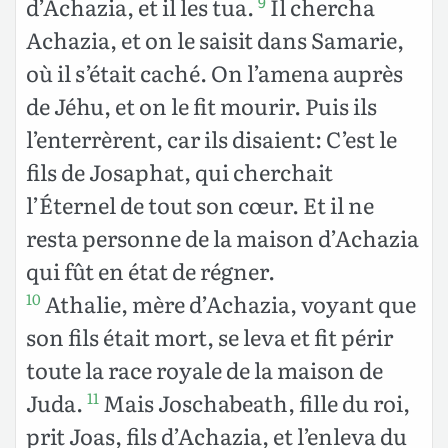
d’Achazia, et il les tua.
Il chercha
9
Achazia, et on le saisit dans Samarie,
où il s’était caché. On l’amena auprès
de Jéhu, et on le fit mourir. Puis ils
l’enterrèrent, car ils disaient: C’est le
fils de Josaphat, qui cherchait
l’Éternel de tout son cœur. Et il ne
resta personne de la maison d’Achazia
qui fût en état de régner.
Athalie, mère d’Achazia, voyant que
10
son fils était mort, se leva et fit périr
toute la race royale de la maison de
Juda.
Mais Joschabeath, fille du roi,
11
prit Joas, fils d’Achazia, et l’enleva du