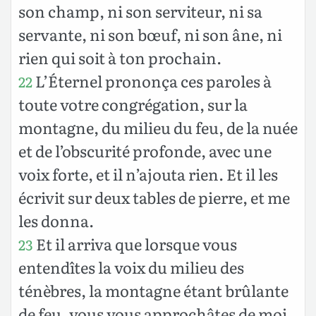
son champ, ni son serviteur, ni sa
servante, ni son bœuf, ni son âne, ni
rien qui soit à ton prochain.
L’Éternel prononça ces paroles à
22
toute votre congrégation, sur la
montagne, du milieu du feu, de la nuée
et de l’obscurité profonde, avec une
voix forte, et il n’ajouta rien. Et il les
écrivit sur deux tables de pierre, et me
les donna.
Et il arriva que lorsque vous
23
entendîtes la voix du milieu des
ténèbres, la montagne étant brûlante
de feu, vous vous approchâtes de moi,