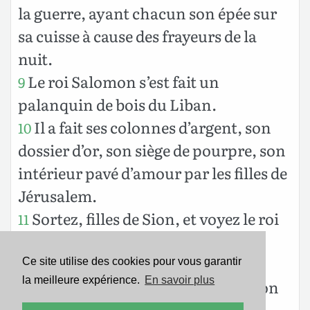
la guerre, ayant chacun son épée sur
sa cuisse à cause des frayeurs de la
nuit.
Le roi Salomon s’est fait un
9
palanquin de bois du Liban.
Il a fait ses colonnes d’argent, son
10
dossier d’or, son siège de pourpre, son
intérieur pavé d’amour par les filles de
Jérusalem.
Sortez, filles de Sion, et voyez le roi
11
Salomon, avec la couronne dont sa
mère l’a couronné au jour de ses
Ce site utilise des cookies pour vous garantir
la meilleure expérience.
En savoir plus
fiançailles, et au jour de la joie de son
cœur.