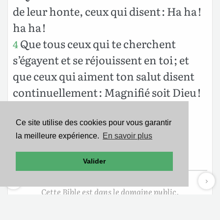
de leur honte, ceux qui disent : Ha ha !
ha ha !
Que tous ceux qui te cherchent
4
s’égayent et se réjouissent en toi ; et
que ceux qui aiment ton salut disent
continuellement : Magnifié soit Dieu !
Et moi, je suis affligé et pauvre ; ô
5
Dieu, hâte-toi vers moi ! Tu es mon
Ce site utilise des cookies pour vous garantir
la meilleure expérience.
En savoir plus
secours et celui qui me délivre ;
Éternel, ne tarde pas !
Valider
Cette Bible est dans le domaine public.