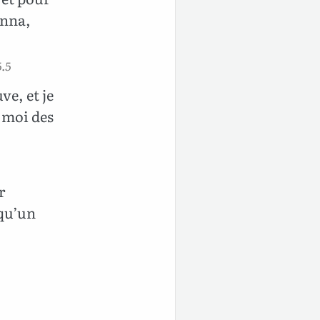
onna,
5.5
ve, et je
c moi des
r
 qu’un