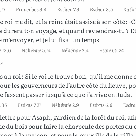
.17
Proverbes 3.4
Esther 7.3
Esther 8.5
Ruth 
e roi me dit, et la reine était assise à son côté :
 durera ton voyage, et quand reviendras-tu ? Et 
e m’envoyer, et je lui fixai un temps.
 13.6
Néhémie 5.14
Néhémie 2.4
Esaïe 65.24
.4
is au roi : Si le roi le trouve bon, qu’il me donne 
pour les gouverneurs de l’autre côté du fleuve, p
e fassent passer jusqu’à ce que j’arrive en Juda,
8.36
Esdras 7.21
Néhémie 2.9
Esdras 6.6
Esdra
lettre pour Asaph, gardien de la forêt du roi, afi
 du bois pour faire la charpente des portes du
enant à la maison, et pour la muraille de la ville,