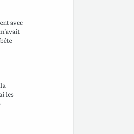
ient avec
m’avait
 bête
 la
ai les
s