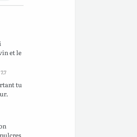
i
in et le
7.7
rtant tu
œur.
mon
sépulcres