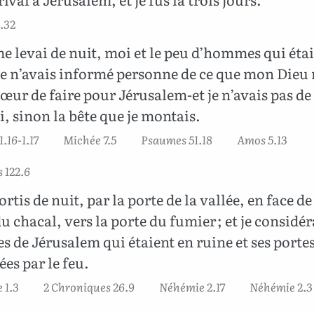
.32
me levai de nuit, moi et le peu d’hommes qui éta
je n’avais informé personne de ce que mon Dieu 
œur de faire pour Jérusalem-et je n’avais pas de
, sinon la bête que je montais.
1.16-1.17
Michée 7.5
Psaumes 51.18
Amos 5.13
 122.6
ortis de nuit, par la porte de la vallée, en face de
u chacal, vers la porte du fumier ; et je considér
s de Jérusalem qui étaient en ruine et ses porte
es par le feu.
 1.3
2 Chroniques 26.9
Néhémie 2.17
Néhémie 2.3