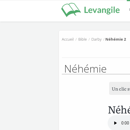
Accueil
/
Bible
/
Darby
/
Néhémie 2
Néhémie
Un clic 
Néh