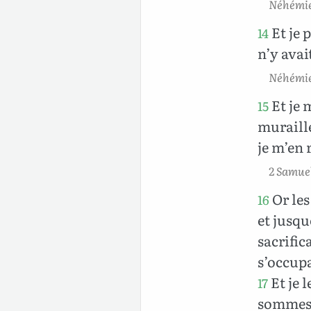
Néhémie
Et je p
14
n’y avai
Néhémie
Et je 
15
muraille 
je m’en 
2 Samuel
Or les 
16
et jusqu
sacrific
s’occupa
Et je 
17
sommes, 