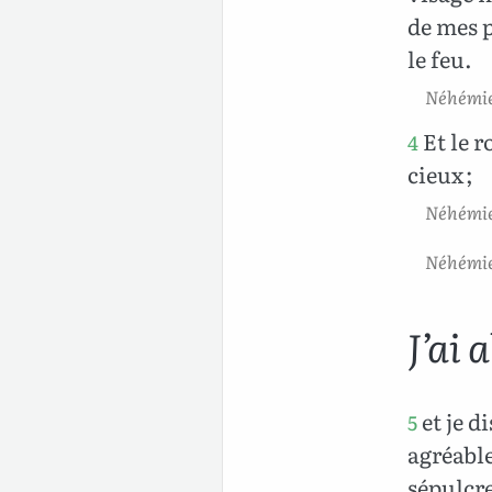
de mes p
le feu.
Néhémie
Et le r
4
cieux ;
Néhémie
Néhémie 
J’ai 
et je di
5
agréable
sépulcre