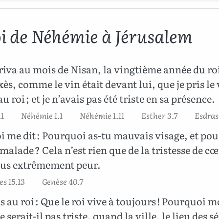
i de Néhémie à Jérusalem
rriva au mois de Nisan, la vingtième année du ro
ès, comme le vin était devant lui, que je pris le v
u roi ; et je n’avais pas été triste en sa présence.
.1
Néhémie 1.1
Néhémie 1.11
Esther 3.7
Esdras 
oi me dit : Pourquoi as-tu mauvais visage, et pou
 malade ? Cela n’est rien que de la tristesse de c
’eus extrêmement peur.
s 15.13
Genèse 40.7
is au roi : Que le roi vive à toujours ! Pourquoi 
e serait-il pas triste, quand la ville, le lieu des 