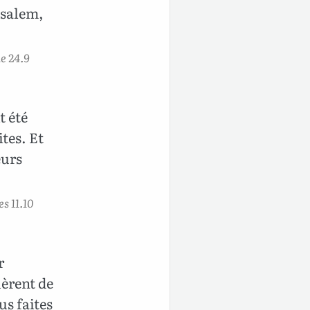
usalem,
e 24.9
t été
ites. Et
eurs
s 11.10
r
uèrent de
us faites