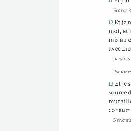
11
Esdras 8
Et je 
12
moi, et 
mis au c
avec moi
Jacques 
Psaumes
Et je s
13
source d
muraille
consumé
Néhémie