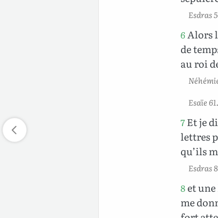
Esdras 5
Alors l
6
de temps
au roi d
Néhémie
Esaïe 61
Et je d
7
lettres 
qu’ils m
Esdras 
et une 
8
me donne
fort att