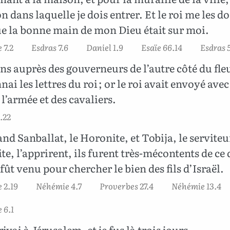
n dans laquelle je dois entrer. Et le roi me les d
ue la bonne main de mon Dieu était sur moi.
 7.2
Esdras 7.6
Daniel 1.9
Esaïe 66.14
Esdras 
ins auprès des gouverneurs de l’autre côté du fleu
nai les lettres du roi ; or le roi avait envoyé ave
 l’armée et des cavaliers.
.22
nd Sanballat, le Horonite, et Tobija, le serviteu
, l’apprirent, ils furent très-mécontents de ce
t venu pour chercher le bien des fils d’Israël.
 2.19
Néhémie 4.7
Proverbes 27.4
Néhémie 13.4
 6.1
rivai à Jérusalem, et je fus là trois jours.