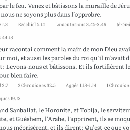
par le feu. Venez et bâtissons la muraille de Jér
 nous ne soyons plus dans l’opprobre.
 1.3
Ezéchiel 5.14
Lamentations 3.45-3.46
Jérémi
 44.13
leur racontai comment la main de mon Dieu avai
r moi, et aussi les paroles du roi qu’il m’avait d
nt : Levons-nous et bâtissons. Et ils fortifièrent l
ur bien faire.
 2.7
2 Chroniques 32.5
Aggée 1.13-1.14
1 Chronique
ques 19.13
nd Sanballat, le Horonite, et Tobija, le serviteu
, et Guéshem, l’Arabe, l’apprirent, ils se moq
nous méprisèrent, et ils dirent : Qu’est-ce que vo