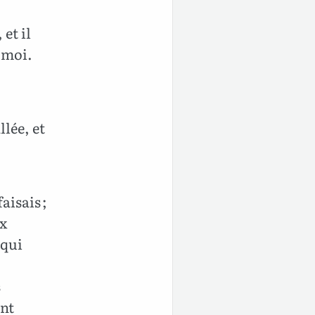
 et il
s moi.
llée, et
aisais ;
ux
 qui
s
ont