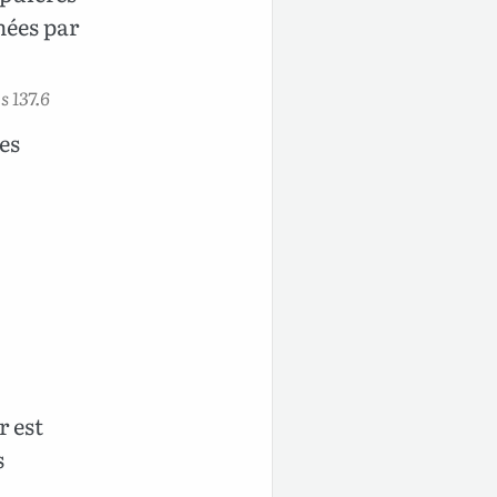
mées par
 137.6
des
r est
s