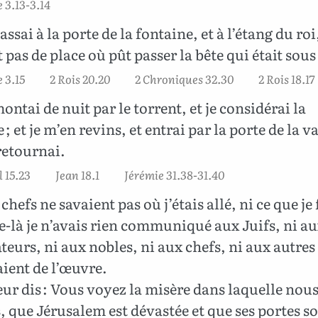
 3.13-3.14
assai à la porte de la fontaine, et à l’étang du roi,
t pas de place où pût passer la bête qui était sou
 3.15
2 Rois 20.20
2 Chroniques 32.30
2 Rois 18.17
montai de nuit par le torrent, et je considérai la
; et je m’en revins, et entrai par la porte de la va
retournai.
 15.23
Jean 18.1
Jérémie 31.38-31.40
chefs ne savaient pas où j’étais allé, ni ce que je f
e-là je n’avais rien communiqué aux Juifs, ni a
ateurs, ni aux nobles, ni aux chefs, ni aux autres
ient de l’œuvre.
leur dis : Vous voyez la misère dans laquelle nou
que Jérusalem est dévastée et que ses portes s