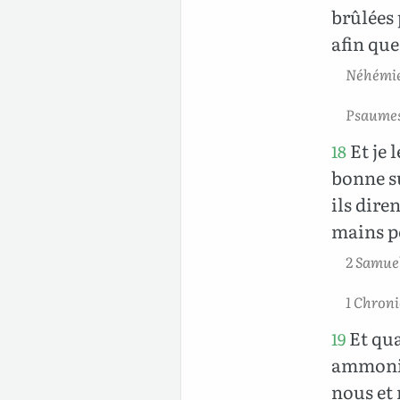
brûlées 
afin que
Néhémie
Psaumes
Et je 
18
bonne su
ils dire
mains po
2 Samuel
1 Chroni
Et qua
19
ammonite
nous et 