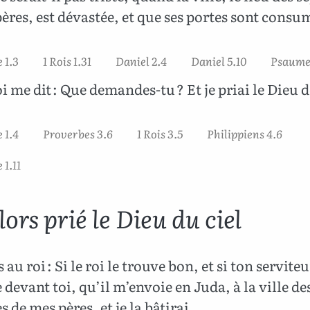
ères, est dévastée, et que ses portes sont consu
 1.3
1 Rois 1.31
Daniel 2.4
Daniel 5.10
Psaumes
oi me dit : Que demandes-tu ? Et je priai le Dieu 
 1.4
Proverbes 3.6
1 Rois 3.5
Philippiens 4.6
1.11
alors prié le Dieu du ciel
s au roi : Si le roi le trouve bon, et si ton serviteu
 devant toi, qu’il m’envoie en Juda, à la ville de
s de mes pères, et je la bâtirai.