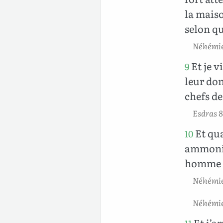
la maiso
selon q
Néhémie
Et je v
9
leur don
chefs de
Esdras 8
Et qua
10
ammonite
homme fû
Néhémie
Néhémie
Et j’ar