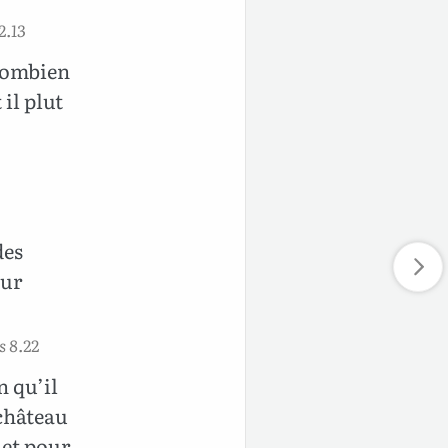
2.13
 -Combien
il plut
des
our
s 8.22
n qu’il
 château
 et pour