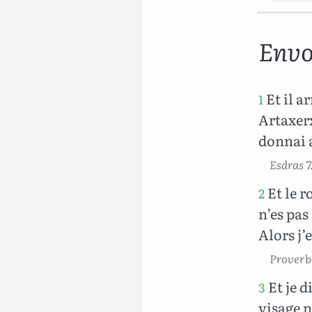
Envo
Et il a
1
Artaxerx
donnai a
Esdras 7
Et le r
2
n’es pas
Alors j
Proverbe
Et je d
3
visage n