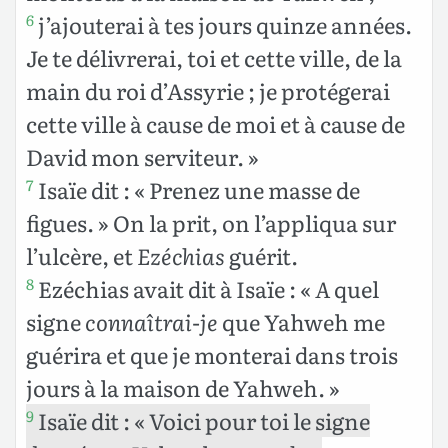
j’ajouterai à tes jours quinze années.
6
Je te délivrerai, toi et cette ville, de la
main du roi d’Assyrie ; je protégerai
cette ville à cause de moi et à cause de
David mon serviteur. »
Isaïe dit : « Prenez une masse de
7
figues. » On la prit, on l’appliqua sur
l’ulcère, et
Ezéchias
guérit.
Ezéchias avait dit à Isaïe : «
A
quel
8
signe
connaîtrai-je
que Yahweh me
guérira et que je monterai dans trois
jours à la maison de Yahweh. »
Isaïe dit : « Voici pour toi le signe
9