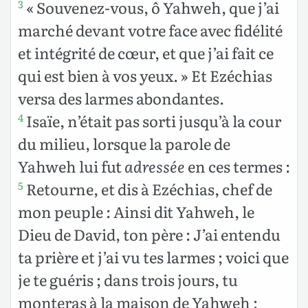
« Souvenez-vous, ô Yahweh, que j’ai
3
marché devant votre face avec fidélité
et intégrité de cœur, et que j’ai fait ce
qui est bien à vos yeux. » Et Ezéchias
versa des larmes abondantes.
Isaïe, n’était pas sorti jusqu’à la cour
4
du milieu, lorsque la parole de
Yahweh lui fut
adressée
en ces termes :
Retourne, et dis à Ezéchias, chef de
5
mon peuple : Ainsi dit Yahweh, le
Dieu de David, ton père : J’ai entendu
ta prière et j’ai vu tes larmes ; voici que
je te guéris ; dans trois jours, tu
monteras à la maison de Yahweh ;