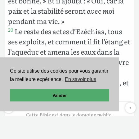
est bonne. » Et il ajouta : « Oui, car la
paix et la stabilité seront
avec moi
pendant ma vie. »
Le reste des actes d’Ezéchias, tous
20
ses exploits, et comment il fit l’étang et
l’aqueduc et amena les eaux dans la
ville, cela n’est-il pas écrit dans le livre
des Chroniques des rois de Juda ?
Ce site utilise des cookies pour vous garantir
la meilleure expérience.
En savoir plus
Ezéchias se coucha avec ses pères, et
21
Manassé, son fils, régna à sa place.
Valider
Cette Bible est dans le domaine public.