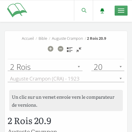
Men
Accueil
/
Bible
/
Auguste Crampon
/
2 Rois 20.9
2 Rois
20
Auguste Crampon (CRA) - 1923
Un clic sur un verset envoie vers le comparateur
de versions.
2 Rois 20.9
Auguste Crampon