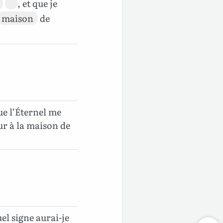
, et que je
maison
de
que l’Éternel me
ur à la maison de
uel signe aurai-je