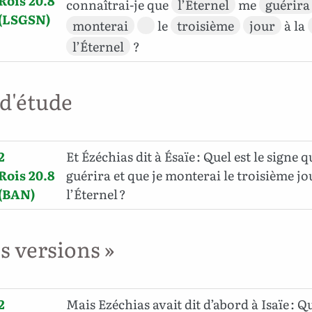
Rois 20.8
connaîtrai-je que
l’Éternel
me
guérira
(LSGSN)
monterai
le
troisième
jour
à la
l’Éternel
?
 d'étude
2
Et Ézéchias dit à Ésaïe : Quel est le signe 
Rois 20.8
guérira et que je monterai le troisième jo
(BAN)
l’Éternel ?
es versions »
2
Mais Ezéchias avait dit d’abord à Isaïe : Q