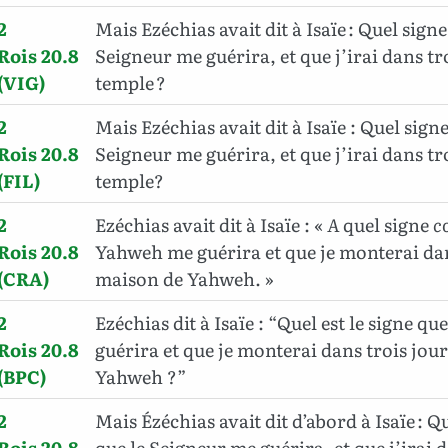
2
Mais Ezéchias avait dit à Isaïe : Quel signe
Rois 20.8
Seigneur me guérira, et que j’irai dans tr
(VIG)
temple ?
2
Mais Ezéchias avait dit à Isaïe : Quel signe
Rois 20.8
Seigneur me guérira, et que j’irai dans tr
(FIL)
temple?
2
Ezéchias avait dit à Isaïe : «
A
quel signe
c
Rois 20.8
Yahweh me guérira et que je monterai dans
(CRA)
maison de Yahweh. »
2
Ezéchias dit à Isaïe : “Quel est le signe 
Rois 20.8
guérira et que je monterai dans trois jour
(BPC)
Yahweh ?”
2
Mais Ézéchias avait dit d’abord à Isaïe : Q
Rois 20.8
que le Seigneur me guérira, et que j’irai 