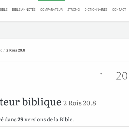
BIBLE
BIBLE ANNOTÉE
COMPARATEUR
STRONG
DICTIONNAIRES
CONTACT
t
/
2 Rois 20.8
20
eur biblique
2 Rois 20.8
ré dans
29
versions de la Bible.