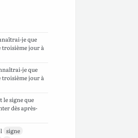
nnaîtrai-je que
e troisième jour à
onnaîtrai-je que
e troisième jour à
t le signe que
nter dès après-
el
signe