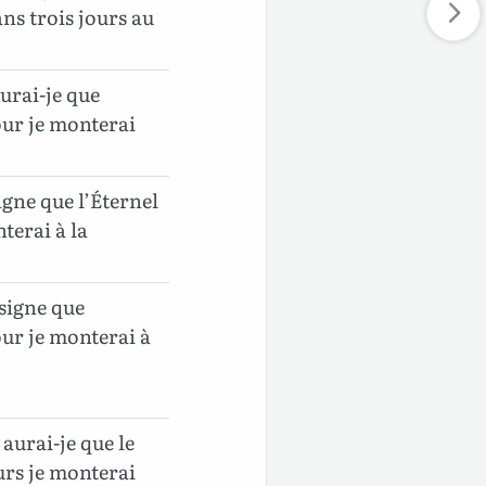
ans trois jours au
aurai-je que
our je monterai
signe que l’Éternel
terai à la
 signe que
our je monterai à
 aurai-je que le
urs je monterai