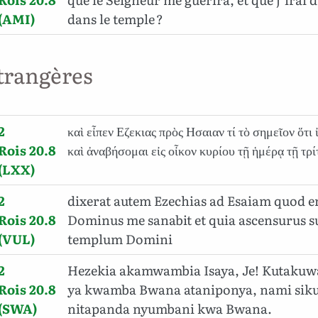
(AMI)
dans le temple ?
trangères
2
καὶ εἶπεν Εζεκιας πρὸς Ησαιαν τί τὸ σημεῖον ὅτι 
Rois 20.8
καὶ ἀναβήσομαι εἰς οἶκον κυρίου τῇ ἡμέρᾳ τῇ τρί
(LXX)
2
dixerat autem Ezechias ad Esaiam quod e
Rois 20.8
Dominus me sanabit et quia ascensurus s
(VUL)
templum Domini
2
Hezekia akamwambia Isaya, Je! Kutakuwa
Rois 20.8
ya kwamba Bwana ataniponya, nami siku
(SWA)
nitapanda nyumbani kwa Bwana.