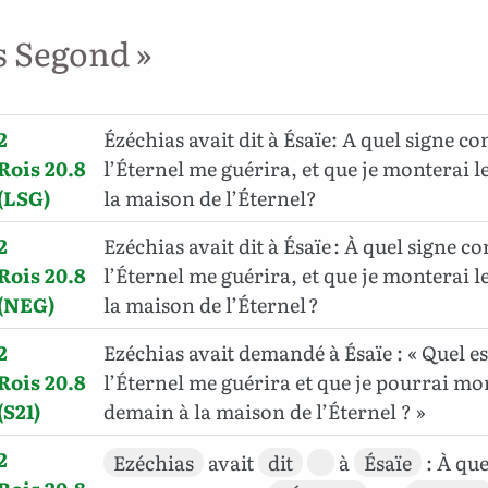
s Segond »
2
Ézéchias avait dit à Ésaïe: A quel signe co
Rois 20.8
l’Éternel me guérira, et que je monterai l
(LSG)
la maison de l’Éternel?
2
Ezéchias avait dit à Ésaïe : À quel signe c
Rois 20.8
l’Éternel me guérira, et que je monterai l
(NEG)
la maison de l’Éternel ?
2
Ezéchias avait demandé à Ésaïe : « Quel es
Rois 20.8
l’Éternel me guérira et que je pourrai mo
(S21)
demain à la maison de l’Éternel ? »
2
Ezéchias
avait
dit
à
Ésaïe
: À qu