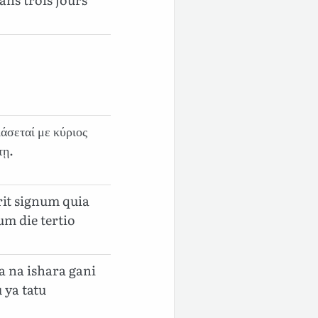
ἰάσεταί με κύριος
τῃ.
rit signum quia
um die tertio
 na ishara gani
 ya tatu