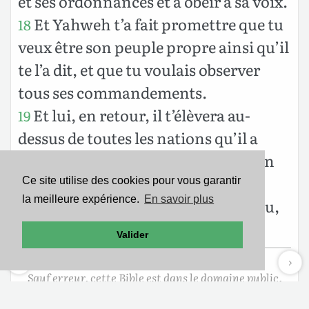
et ses ordonnances et à obéir à sa voix.
Et Yahweh t’a fait promettre que tu
18
veux être son peuple propre ainsi qu’il
te l’a dit, et que tu voulais observer
tous ses commandements.
Et lui, en retour, il t’élèvera au-
19
dessus de toutes les nations qu’il a
faites, en gloire, en renommée, et en
honneur, en sorte que tu sois un
Ce site utilise des cookies pour vous garantir
la meilleure expérience.
En savoir plus
peuple saint pour Yahweh, ton Dieu,
ainsi qu’il l’a ordonné.
Valider
Sauf erreur, cette Bible est dans le domaine public.